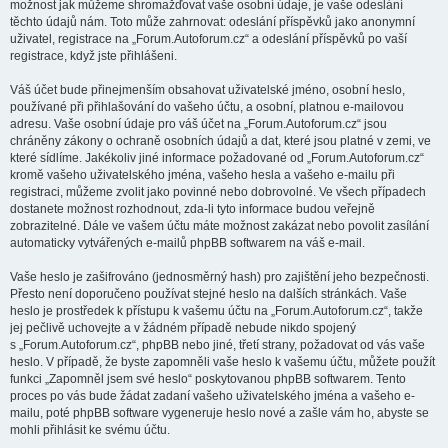
možnost jak můžeme shromažďovat vaše osobní údaje, je vaše odeslání
těchto údajů nám. Toto může zahrnovat: odeslání příspěvků jako anonymní
uživatel, registrace na „Forum.Autoforum.cz“ a odeslání příspěvků po vaší
registrace, když jste přihlášeni.
Váš účet bude přinejmenším obsahovat uživatelské jméno, osobní heslo,
používané při přihlašování do vašeho účtu, a osobní, platnou e-mailovou
adresu. Vaše osobní údaje pro váš účet na „Forum.Autoforum.cz“ jsou
chráněny zákony o ochraně osobních údajů a dat, které jsou platné v zemi, ve
které sídlíme. Jakékoliv jiné informace požadované od „Forum.Autoforum.cz“
kromě vašeho uživatelského jména, vašeho hesla a vašeho e-mailu při
registraci, můžeme zvolit jako povinné nebo dobrovolné. Ve všech případech
dostanete možnost rozhodnout, zda-li tyto informace budou veřejně
zobrazitelné. Dále ve vašem účtu máte možnost zakázat nebo povolit zasílání
automaticky vytvářených e-mailů phpBB softwarem na váš e-mail.
Vaše heslo je zašifrováno (jednosměrný hash) pro zajištění jeho bezpečnosti.
Přesto není doporučeno používat stejné heslo na dalších stránkách. Vaše
heslo je prostředek k přístupu k vašemu účtu na „Forum.Autoforum.cz“, takže
jej pečlivě uchovejte a v žádném případě nebude nikdo spojený
s „Forum.Autoforum.cz“, phpBB nebo jiné, třetí strany, požadovat od vás vaše
heslo. V případě, že byste zapomněli vaše heslo k vašemu účtu, můžete použít
funkci „Zapomněl jsem své heslo“ poskytovanou phpBB softwarem. Tento
proces po vás bude žádat zadaní vašeho uživatelského jména a vašeho e-
mailu, poté phpBB software vygeneruje heslo nové a zašle vám ho, abyste se
mohli přihlásit ke svému účtu.