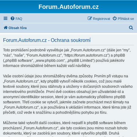
Forum.Autoforum.cz
FAQ
Registrovat
Přihlásit se
H
Obsah fóra
l
Forum.Autoforum.cz - Ochrana soukromí
e
d
Toto prohlášení podrobně vysvětluje jak „Forum.Autoforum.cz“ (dále jen “my”,
“nás”, “naše”, “Forum.Autoforum.cz”, “https://forum.autoforum.cz”) a phpBB
a
(„phpBB software“, „www.phpbb.com“, „phpBB Limited“) používá jakékoliv
t
informace shromážděné během každé vaší návštěvy.
Vaše osobní údaje jsou shromážděny dvěma způsoby. Prvním při vstupu na
„Forum.Autoforum.cz“, kdy phpBB vytvoří několik cookies, což jsou malé
textové soubory, které jsou stáhnuty a uloženy v dočasných souborech vašeho
internetového prohlížeče. První dvě cookies obsahují jen uživatelské-id a
anonymní identifikátor session, které je vám automaticky přiděleno phpBB
softwarem. Třetí cookie se vytvoří, jakmile začnete procházet mezi tématy na
„Forum.Autoforum.cz“, a je používána k ukládání informace, které téma jste již
přečetli, což vede k snažšímu a pohodlnějšímu pohybu po fóru.
Můžeme také vytvořit další cookies, které nepatří k phpBB software během
procházení „Forum.Autoforum.cz“, ale tyto cookies jsou mimo rozsah tohoto
dokumentu, který se zaobírá jen soubory, které vytvořilo phpBB. Druhá