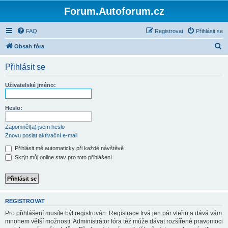
Forum.Autoforum.cz
FAQ
Registrovat
Přihlásit se
H
Obsah fóra
l
Přihlásit se
e
d
Uživatelské jméno:
a
t
Heslo:
Zapomněl(a) jsem heslo
Znovu poslat aktivační e-mail
Přihlásit mě automaticky při každé návštěvě
Skrýt můj online stav pro toto přihlášení
REGISTROVAT
Pro přihlášení musíte být registrován. Registrace trvá jen pár vteřin a dává vám
mnohem větší možnosti. Administrátor fóra též může dávat rozšířené pravomoci