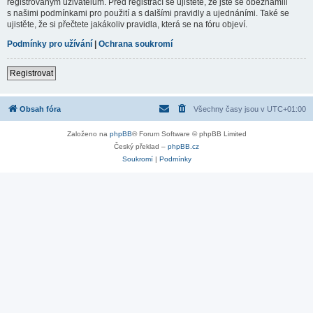
registrovaným uživatelům. Před registrací se ujistěte, že jste se obeznámili
s našimi podmínkami pro použití a s dalšími pravidly a ujednáními. Také se
ujistěte, že si přečtete jakákoliv pravidla, která se na fóru objeví.
Podmínky pro užívání
|
Ochrana soukromí
Registrovat
Obsah fóra
Všechny časy jsou v
UTC+01:00
Založeno na
phpBB
® Forum Software © phpBB Limited
Český překlad –
phpBB.cz
Soukromí
|
Podmínky