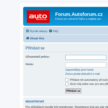
Forum.Autoforum.cz
Fórum pro náročné řidiče a majitele aut
Rychlé odkazy
FAQ
Obsah fóra
Přihlásit se
Uživatelské jméno:
Heslo:
Zapomněl(a) jsem heslo
Znovu poslat aktivační e-mail
Přihlásit mě automaticky při ka
Skrýt můj online stav pro toto při
REGISTROVAT
Pro přihlášení musíte být registrován. Registrace trvá jen pár