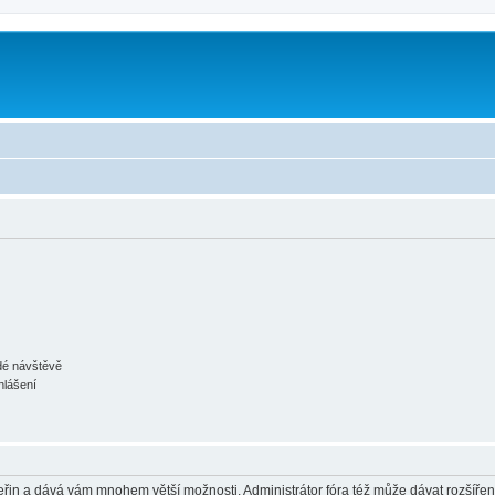
ždé návštěvě
hlášení
 vteřin a dává vám mnohem větší možnosti. Administrátor fóra též může dávat rozšíře