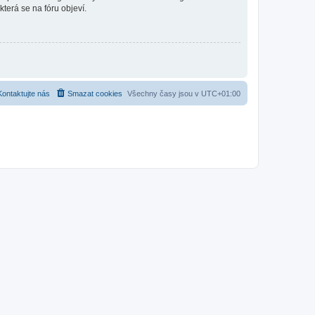
která se na fóru objeví.
Kontaktujte nás
Smazat cookies
Všechny časy jsou v
UTC+01:00