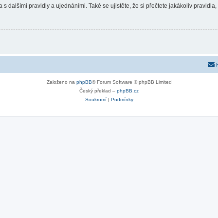
 s dalšími pravidly a ujednáními. Také se ujistěte, že si přečtete jakákoliv pravidla, 
Založeno na
phpBB
® Forum Software © phpBB Limited
Český překlad –
phpBB.cz
Soukromí
|
Podmínky