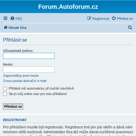
Forum.Autoforum.cz
FAQ
Registrovat
Přihlásit se
H
Obsah fóra
l
Přihlásit se
e
d
Uživatelské jméno:
a
t
Heslo:
Zapomněl(a) jsem heslo
Znovu poslat aktivační e-mail
Přihlásit mě automaticky při každé návštěvě
Skrýt můj online stav pro toto přihlášení
REGISTROVAT
Pro přihlášení musíte být registrován. Registrace trvá jen pár vteřin a dává vám
mnohem větší možnosti. Administrátor fóra též může dávat rozšířené pravomoci