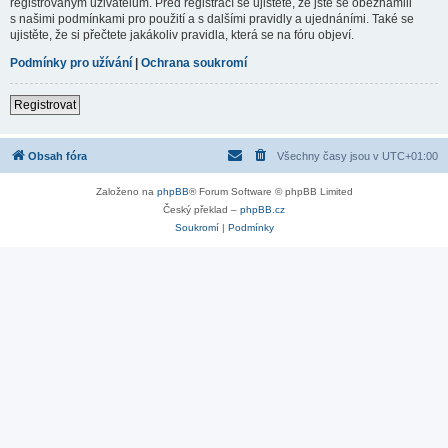
registrovaným uživatelům. Před registrací se ujistěte, že jste se obeznámili
s našimi podmínkami pro použití a s dalšími pravidly a ujednáními. Také se
ujistěte, že si přečtete jakákoliv pravidla, která se na fóru objeví.
Podmínky pro užívání
|
Ochrana soukromí
Registrovat
Obsah fóra
Všechny časy jsou v
UTC+01:00
Založeno na
phpBB
® Forum Software © phpBB Limited
Český překlad –
phpBB.cz
Soukromí
|
Podmínky