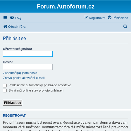
Forum.Autoforum.cz
FAQ
Registrovat
Přihlásit se
H
Obsah fóra
l
Přihlásit se
e
d
Uživatelské jméno:
a
t
Heslo:
Zapomněl(a) jsem heslo
Znovu poslat aktivační e-mail
Přihlásit mě automaticky při každé návštěvě
Skrýt můj online stav pro toto přihlášení
REGISTROVAT
Pro přihlášení musíte být registrován. Registrace trvá jen pár vteřin a dává vám
mnohem větší možnosti. Administrátor fóra též může dávat rozšířené pravomoci