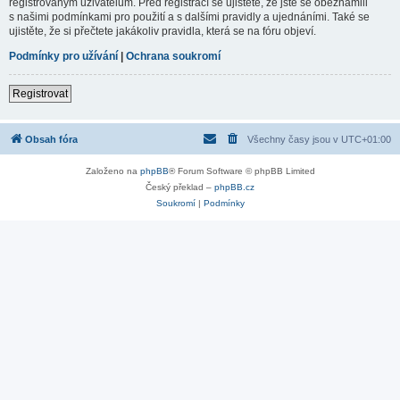
registrovaným uživatelům. Před registrací se ujistěte, že jste se obeznámili
s našimi podmínkami pro použití a s dalšími pravidly a ujednáními. Také se
ujistěte, že si přečtete jakákoliv pravidla, která se na fóru objeví.
Podmínky pro užívání
|
Ochrana soukromí
Registrovat
Obsah fóra
Všechny časy jsou v
UTC+01:00
Založeno na
phpBB
® Forum Software © phpBB Limited
Český překlad –
phpBB.cz
Soukromí
|
Podmínky