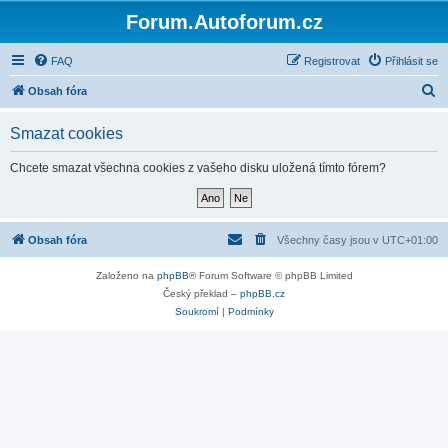
Forum.Autoforum.cz
FAQ
Registrovat
Přihlásit se
H
Obsah fóra
l
Smazat cookies
e
d
Chcete smazat všechna cookies z vašeho disku uložená tímto fórem?
a
t
Obsah fóra
Všechny časy jsou v
UTC+01:00
Založeno na
phpBB
® Forum Software © phpBB Limited
Český překlad –
phpBB.cz
Soukromí
|
Podmínky