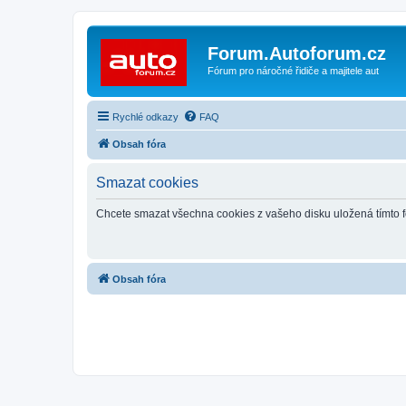
Forum.Autoforum.cz
Fórum pro náročné řidiče a majitele aut
Rychlé odkazy
FAQ
Obsah fóra
Smazat cookies
Chcete smazat všechna cookies z vašeho disku uložená tímto 
Obsah fóra