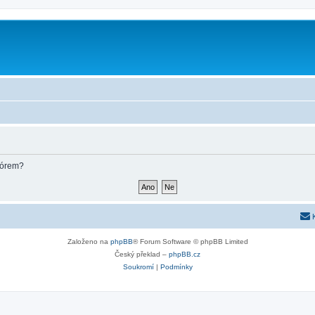
fórem?
Založeno na
phpBB
® Forum Software © phpBB Limited
Český překlad –
phpBB.cz
Soukromí
|
Podmínky