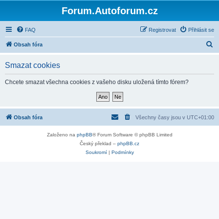
Forum.Autoforum.cz
FAQ
Registrovat
Přihlásit se
H
Obsah fóra
l
Smazat cookies
e
d
Chcete smazat všechna cookies z vašeho disku uložená tímto fórem?
a
t
Obsah fóra
Všechny časy jsou v
UTC+01:00
Založeno na
phpBB
® Forum Software © phpBB Limited
Český překlad –
phpBB.cz
Soukromí
|
Podmínky