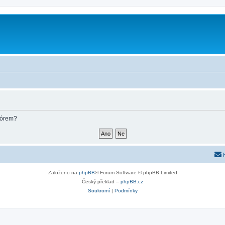
fórem?
Založeno na
phpBB
® Forum Software © phpBB Limited
Český překlad –
phpBB.cz
Soukromí
|
Podmínky