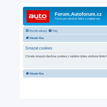
Forum.Autoforum.cz
Fórum pro náročné řidiče a majitele aut
Rychlé odkazy
FAQ
Obsah fóra
Smazat cookies
Chcete smazat všechna cookies z vašeho disku uložená tímto 
Obsah fóra