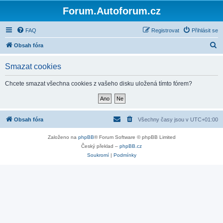
Forum.Autoforum.cz
FAQ
Registrovat
Přihlásit se
H
Obsah fóra
l
Smazat cookies
e
d
Chcete smazat všechna cookies z vašeho disku uložená tímto fórem?
a
t
Obsah fóra
Všechny časy jsou v
UTC+01:00
Založeno na
phpBB
® Forum Software © phpBB Limited
Český překlad –
phpBB.cz
Soukromí
|
Podmínky