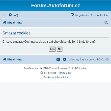
Forum.Autoforum.cz
FAQ
Registrovat
Přihlásit se
H
Obsah fóra
l
Smazat cookies
e
d
Chcete smazat všechna cookies z vašeho disku uložená tímto fórem?
a
t
Obsah fóra
Všechny časy jsou v
UTC+01:00
Založeno na
phpBB
® Forum Software © phpBB Limited
Český překlad –
phpBB.cz
Soukromí
|
Podmínky