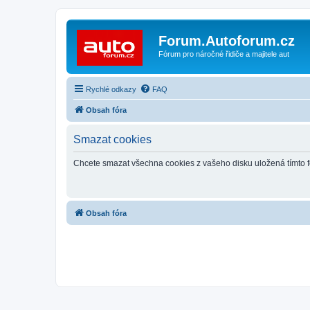
Forum.Autoforum.cz
Fórum pro náročné řidiče a majitele aut
Rychlé odkazy
FAQ
Obsah fóra
Smazat cookies
Chcete smazat všechna cookies z vašeho disku uložená tímto 
Obsah fóra