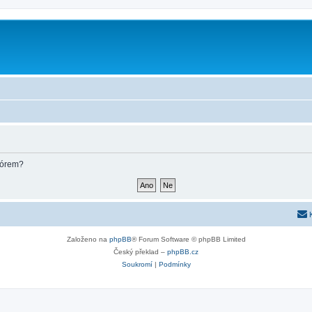
fórem?
Založeno na
phpBB
® Forum Software © phpBB Limited
Český překlad –
phpBB.cz
Soukromí
|
Podmínky