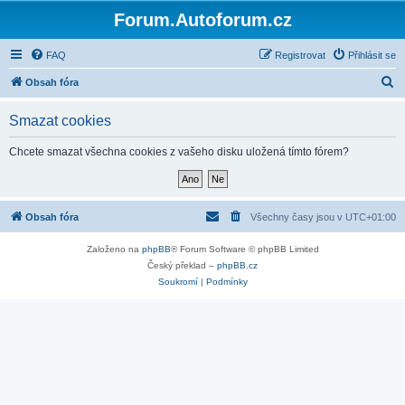
Forum.Autoforum.cz
FAQ
Registrovat
Přihlásit se
H
Obsah fóra
l
Smazat cookies
e
d
Chcete smazat všechna cookies z vašeho disku uložená tímto fórem?
a
t
Obsah fóra
Všechny časy jsou v
UTC+01:00
Založeno na
phpBB
® Forum Software © phpBB Limited
Český překlad –
phpBB.cz
Soukromí
|
Podmínky