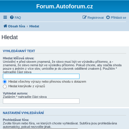
Forum.Autoforum.cz
FAQ
Registrovat
Přihlásit se
Obsah fóra
Hledat
Hledat
VYHLEDÁVANÝ TEXT
Hledat klíčová slova:
Umístění
+
před slovem znamená, že slovo musí být ve výsledku přítomno, a
-
znamená, že slovo nemá být ve výsledku přítomno. Pokud chcete, aby stačila shoda
pouze s jedním z více slov, umístěte je do závorek oddělené znakem
|
. Použitím *
nahradíte část slova
Hledat všechny výrazy nebo přesnou shodu s dotazem
Hledat kterýkoliv z výrazů
Vyhledat autora:
Zadáním * nahradíte část slova
NASTAVENÍ VYHLEDÁVÁNÍ
Prohledávat fóra:
Zvolte fórum nebo fóra, ve kterých chcete vyhledávat. Subfóra jsou prohledávána
automaticky, pokud nezvolíte jinak.