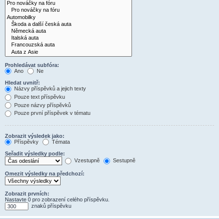
Prohledávat subfóra:
Ano
Ne
Hledat uvnitř:
Názvy příspěvků a jejich texty
Pouze text příspěvku
Pouze názvy příspěvků
Pouze první příspěvek v tématu
Zobrazit výsledek jako:
Příspěvky
Témata
Seřadit výsledky podle:
Vzestupně
Sestupně
Omezit výsledky na předchozí:
Zobrazit prvních:
Nastavte 0 pro zobrazení celého příspěvku.
znaků příspěvku