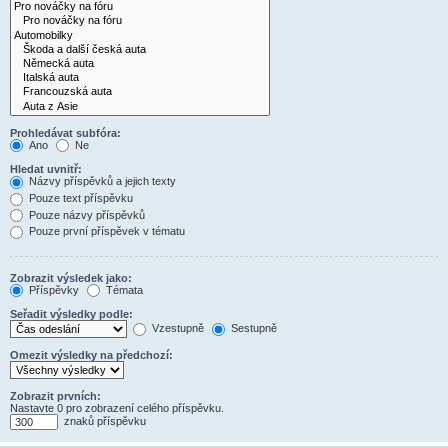
Prohledávat subfóra:
Ano
Ne
Hledat uvnitř:
Názvy příspěvků a jejich texty
Pouze text příspěvku
Pouze názvy příspěvků
Pouze první příspěvek v tématu
Zobrazit výsledek jako:
Příspěvky
Témata
Seřadit výsledky podle:
Vzestupně
Sestupně
Omezit výsledky na předchozí:
Zobrazit prvních:
Nastavte 0 pro zobrazení celého příspěvku.
znaků příspěvku