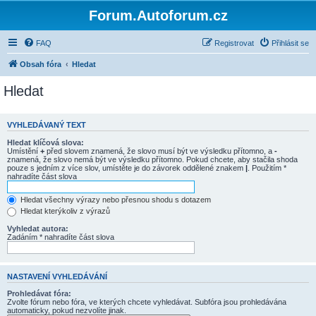
Forum.Autoforum.cz
FAQ
Registrovat
Přihlásit se
Obsah fóra
Hledat
Hledat
VYHLEDÁVANÝ TEXT
Hledat klíčová slova:
Umístění
+
před slovem znamená, že slovo musí být ve výsledku přítomno, a
-
znamená, že slovo nemá být ve výsledku přítomno. Pokud chcete, aby stačila shoda
pouze s jedním z více slov, umístěte je do závorek oddělené znakem
|
. Použitím *
nahradíte část slova
Hledat všechny výrazy nebo přesnou shodu s dotazem
Hledat kterýkoliv z výrazů
Vyhledat autora:
Zadáním * nahradíte část slova
NASTAVENÍ VYHLEDÁVÁNÍ
Prohledávat fóra:
Zvolte fórum nebo fóra, ve kterých chcete vyhledávat. Subfóra jsou prohledávána
automaticky, pokud nezvolíte jinak.