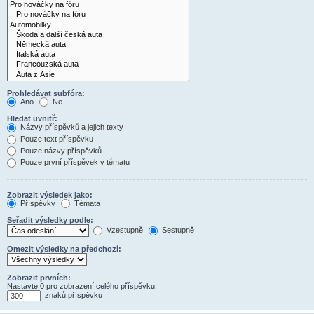
Prohledávat subfóra:
Ano
Ne
Hledat uvnitř:
Názvy příspěvků a jejich texty
Pouze text příspěvku
Pouze názvy příspěvků
Pouze první příspěvek v tématu
Zobrazit výsledek jako:
Příspěvky
Témata
Seřadit výsledky podle:
Vzestupně
Sestupně
Omezit výsledky na předchozí:
Zobrazit prvních:
Nastavte 0 pro zobrazení celého příspěvku.
znaků příspěvku