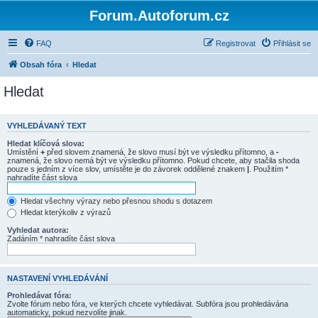
Forum.Autoforum.cz
FAQ
Registrovat
Přihlásit se
Obsah fóra
Hledat
Hledat
VYHLEDÁVANÝ TEXT
Hledat klíčová slova:
Umístění
+
před slovem znamená, že slovo musí být ve výsledku přítomno, a
-
znamená, že slovo nemá být ve výsledku přítomno. Pokud chcete, aby stačila shoda
pouze s jedním z více slov, umístěte je do závorek oddělené znakem
|
. Použitím *
nahradíte část slova
Hledat všechny výrazy nebo přesnou shodu s dotazem
Hledat kterýkoliv z výrazů
Vyhledat autora:
Zadáním * nahradíte část slova
NASTAVENÍ VYHLEDÁVÁNÍ
Prohledávat fóra:
Zvolte fórum nebo fóra, ve kterých chcete vyhledávat. Subfóra jsou prohledávána
automaticky, pokud nezvolíte jinak.