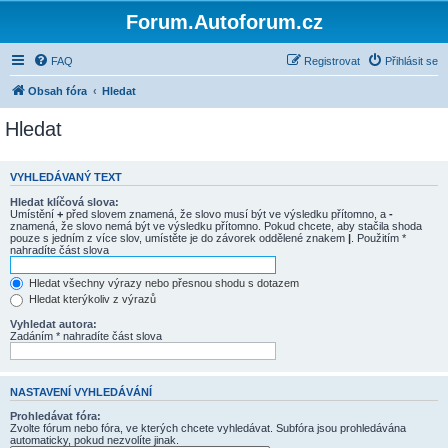
Forum.Autoforum.cz
FAQ
Registrovat
Přihlásit se
Obsah fóra
Hledat
Hledat
VYHLEDÁVANÝ TEXT
Hledat klíčová slova:
Umístění
+
před slovem znamená, že slovo musí být ve výsledku přítomno, a
-
znamená, že slovo nemá být ve výsledku přítomno. Pokud chcete, aby stačila shoda
pouze s jedním z více slov, umístěte je do závorek oddělené znakem
|
. Použitím *
nahradíte část slova
Hledat všechny výrazy nebo přesnou shodu s dotazem
Hledat kterýkoliv z výrazů
Vyhledat autora:
Zadáním * nahradíte část slova
NASTAVENÍ VYHLEDÁVÁNÍ
Prohledávat fóra:
Zvolte fórum nebo fóra, ve kterých chcete vyhledávat. Subfóra jsou prohledávána
automaticky, pokud nezvolíte jinak.