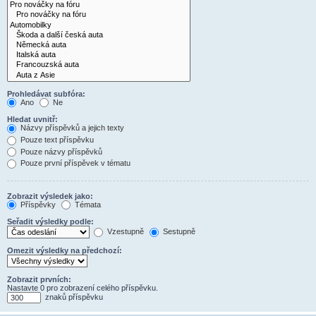
Prohledávat subfóra:
Ano
Ne
Hledat uvnitř:
Názvy příspěvků a jejich texty
Pouze text příspěvku
Pouze názvy příspěvků
Pouze první příspěvek v tématu
Zobrazit výsledek jako:
Příspěvky
Témata
Seřadit výsledky podle:
Vzestupně
Sestupně
Omezit výsledky na předchozí:
Zobrazit prvních:
Nastavte 0 pro zobrazení celého příspěvku.
znaků příspěvku