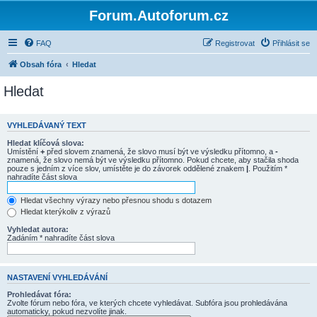
Forum.Autoforum.cz
FAQ
Registrovat
Přihlásit se
Obsah fóra
Hledat
Hledat
VYHLEDÁVANÝ TEXT
Hledat klíčová slova:
Umístění
+
před slovem znamená, že slovo musí být ve výsledku přítomno, a
-
znamená, že slovo nemá být ve výsledku přítomno. Pokud chcete, aby stačila shoda
pouze s jedním z více slov, umístěte je do závorek oddělené znakem
|
. Použitím *
nahradíte část slova
Hledat všechny výrazy nebo přesnou shodu s dotazem
Hledat kterýkoliv z výrazů
Vyhledat autora:
Zadáním * nahradíte část slova
NASTAVENÍ VYHLEDÁVÁNÍ
Prohledávat fóra:
Zvolte fórum nebo fóra, ve kterých chcete vyhledávat. Subfóra jsou prohledávána
automaticky, pokud nezvolíte jinak.