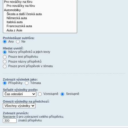
Prohledávat subfóra:
Ano
Ne
Hledat uvnitř:
Názvy příspěvků a jejich texty
Pouze text příspěvku
Pouze názvy příspěvků
Pouze první příspěvek v tématu
Zobrazit výsledek jako:
Příspěvky
Témata
Seřadit výsledky podle:
Vzestupně
Sestupně
Omezit výsledky na předchozí:
Zobrazit prvních:
Nastavte 0 pro zobrazení celého příspěvku.
znaků příspěvku