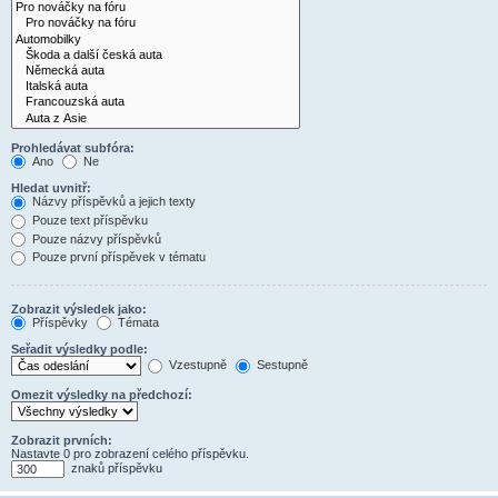
Prohledávat subfóra:
Ano
Ne
Hledat uvnitř:
Názvy příspěvků a jejich texty
Pouze text příspěvku
Pouze názvy příspěvků
Pouze první příspěvek v tématu
Zobrazit výsledek jako:
Příspěvky
Témata
Seřadit výsledky podle:
Vzestupně
Sestupně
Omezit výsledky na předchozí:
Zobrazit prvních:
Nastavte 0 pro zobrazení celého příspěvku.
znaků příspěvku