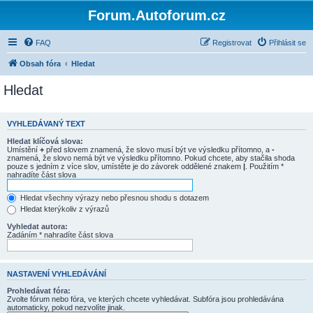
Forum.Autoforum.cz
FAQ
Registrovat
Přihlásit se
Obsah fóra
Hledat
Hledat
VYHLEDÁVANÝ TEXT
Hledat klíčová slova:
Umístění
+
před slovem znamená, že slovo musí být ve výsledku přítomno, a
-
znamená, že slovo nemá být ve výsledku přítomno. Pokud chcete, aby stačila shoda
pouze s jedním z více slov, umístěte je do závorek oddělené znakem
|
. Použitím *
nahradíte část slova
Hledat všechny výrazy nebo přesnou shodu s dotazem
Hledat kterýkoliv z výrazů
Vyhledat autora:
Zadáním * nahradíte část slova
NASTAVENÍ VYHLEDÁVÁNÍ
Prohledávat fóra:
Zvolte fórum nebo fóra, ve kterých chcete vyhledávat. Subfóra jsou prohledávána
automaticky, pokud nezvolíte jinak.