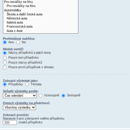
Prohledávat subfóra:
Ano
Ne
Hledat uvnitř:
Názvy příspěvků a jejich texty
Pouze text příspěvku
Pouze názvy příspěvků
Pouze první příspěvek v tématu
Zobrazit výsledek jako:
Příspěvky
Témata
Seřadit výsledky podle:
Vzestupně
Sestupně
Omezit výsledky na předchozí:
Zobrazit prvních:
Nastavte 0 pro zobrazení celého příspěvku.
znaků příspěvku