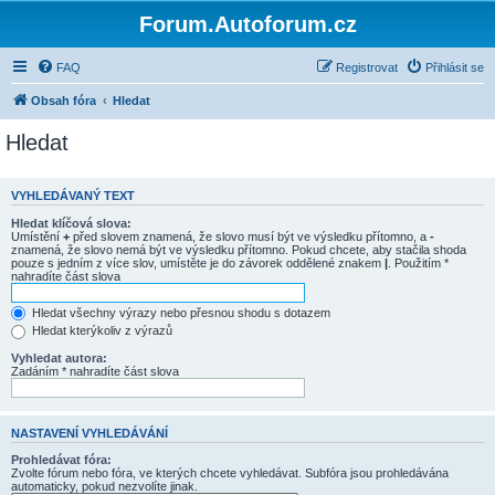
Forum.Autoforum.cz
FAQ
Registrovat
Přihlásit se
Obsah fóra
Hledat
Hledat
VYHLEDÁVANÝ TEXT
Hledat klíčová slova:
Umístění
+
před slovem znamená, že slovo musí být ve výsledku přítomno, a
-
znamená, že slovo nemá být ve výsledku přítomno. Pokud chcete, aby stačila shoda
pouze s jedním z více slov, umístěte je do závorek oddělené znakem
|
. Použitím *
nahradíte část slova
Hledat všechny výrazy nebo přesnou shodu s dotazem
Hledat kterýkoliv z výrazů
Vyhledat autora:
Zadáním * nahradíte část slova
NASTAVENÍ VYHLEDÁVÁNÍ
Prohledávat fóra:
Zvolte fórum nebo fóra, ve kterých chcete vyhledávat. Subfóra jsou prohledávána
automaticky, pokud nezvolíte jinak.