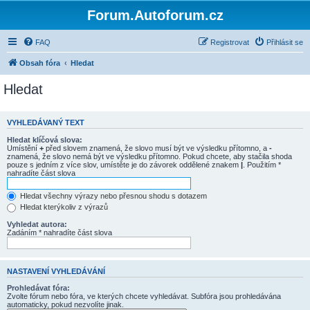
Forum.Autoforum.cz
FAQ
Registrovat
Přihlásit se
Obsah fóra
Hledat
Hledat
VYHLEDÁVANÝ TEXT
Hledat klíčová slova:
Umístění
+
před slovem znamená, že slovo musí být ve výsledku přítomno, a
-
znamená, že slovo nemá být ve výsledku přítomno. Pokud chcete, aby stačila shoda
pouze s jedním z více slov, umístěte je do závorek oddělené znakem
|
. Použitím *
nahradíte část slova
Hledat všechny výrazy nebo přesnou shodu s dotazem
Hledat kterýkoliv z výrazů
Vyhledat autora:
Zadáním * nahradíte část slova
NASTAVENÍ VYHLEDÁVÁNÍ
Prohledávat fóra:
Zvolte fórum nebo fóra, ve kterých chcete vyhledávat. Subfóra jsou prohledávána
automaticky, pokud nezvolíte jinak.