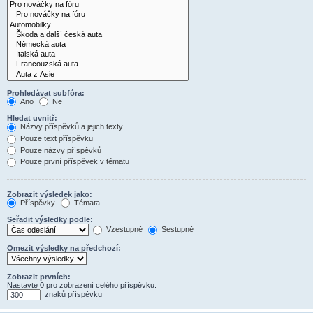
Prohledávat subfóra:
Ano
Ne
Hledat uvnitř:
Názvy příspěvků a jejich texty
Pouze text příspěvku
Pouze názvy příspěvků
Pouze první příspěvek v tématu
Zobrazit výsledek jako:
Příspěvky
Témata
Seřadit výsledky podle:
Vzestupně
Sestupně
Omezit výsledky na předchozí:
Zobrazit prvních:
Nastavte 0 pro zobrazení celého příspěvku.
znaků příspěvku