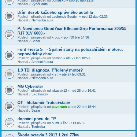
Poslední příspěvek od
pomasko
«
sob 18 dub 22:57
Napsal v
Výběr auta
Drím dežob každého správného autofila
Poslední příspěvek od
Lachende Bestien
«
ned 12 dub 02:33
Napsal v
Německá auta
P: Nové pneu GoodYear EfficientGrip Performance 205/55
R17 91V 6000,-
Poslední příspěvek od
kroup
«
pon 30 bře 14:36
Napsal v
Bazar
Ford Fiesta ST - Špatné starty na polozahřátém motoru,
nepravidelný chod
Poslední příspěvek od
gaminn
«
úte 27 led 10:59
Napsal v
Americká auta
1.9 TDI diagnóza. Přidřený motor?
Poslední příspěvek od
krstf
«
úte 27 led 09:31
Napsal v
Německá auta
MG Cyberster
Poslední příspěvek od
lukasak12
«
ned 28 pro 16:41
Napsal v
Eko koutek
OT - hlukoměr Trotec+stativ
Poslední příspěvek od
pavproch
«
pon 22 pro 15:44
Napsal v
Bazar
dopsání pneu do TP
Poslední příspěvek od
pumr
«
čtv 27 lis 05:02
Napsal v
Technika
Škoda octavia 3 2013 1.2tsi 77kw