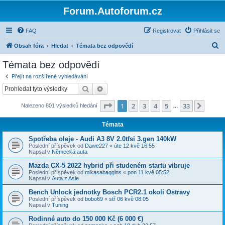
Forum.Autoforum.cz
FAQ
Registrovat
Přihlásit se
H
Obsah fóra
Hledat
Témata bez odpovědí
l
Témata bez odpovědí
e
Přejít na rozšířené vyhledávání
d
Hledat
Pokročilé hledání
a
Stránka
1
z
33
1
2
3
4
5
33
Další
Nalezeno 801 výsledků hledání
t
…
Témata
Spotřeba oleje - Audi A3 8V 2.0tfsi 3.gen 140kW
Poslední příspěvek od
Dawe227
«
úte 12 kvě 16:55
Napsal v
Německá auta
Mazda CX-5 2022 hybrid při studeném startu vibruje
Poslední příspěvek od
mikasabaggins
«
pon 11 kvě 05:52
Napsal v
Auta z Asie
Bench Unlock jednotky Bosch PCR2.1 okoli Ostravy
Poslední příspěvek od
bobo69
«
stř 06 kvě 08:05
Napsal v
Tuning
Rodinné auto do 150 000 Kč (6 000 €)