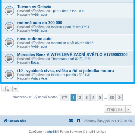
Tucson vs Octavia
Poslední příspěvek od
Tp13
«
úte 07 led 10:19
Napsal v
Výběr auta
rodinné auto do 300 000
Poslední příspěvek od
maartin
«
pon 06 led 17:11
Napsal v
Výběr auta
novo rodinne auto
Poslední příspěvek od
meconium
«
pát 06 pro 09:15
Napsal v
Výběr auta
Mercedes Benz A W176 LEVÉ ZADNÍ SVĚTLO A1769063300
Poslední příspěvek od
Thomeson
«
stř 02 říj 17:39
Napsal v
Bazar
i10 - vypálená cívka, svíčka a řídící jednotka motoru
Poslední příspěvek od
Idesitka
«
pon 09 zář 21:31
Napsal v
Auta z Asie
Stránka
1
z
33
1
2
3
4
5
33
Další
Nalezeno 801 výsledků hledání
…
Přejít na
Obsah fóra
Všechny časy jsou v
UTC+01:00
Založeno na
phpBB
® Forum Software © phpBB Limited