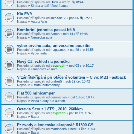
Poslední příspěvek od
Hodir
«
úte 21 říj 18:44
Napsal v
Škoda a další česká auta
Kia EV9
Poslední příspěvek od
lukasak12
«
pon 06 říj 22:20
Napsal v
Auta z Asie
Komfortní jednotka passat b5.5
Poslední příspěvek od
Šimon
«
ned 14 zář 16:48
Napsal v
Německá auta
vyber prveho auta, univerzalne pouzitie
Poslední příspěvek od
magalanes
«
úte 26 srp 19:55
Napsal v
Výběr auta
Nový C3: vzhled na jedničku
Poslední příspěvek od
pavproch
«
ned 03 srp 10:17
Napsal v
Francouzská auta
Vrzáníí/skřípání při otáčení volantem – Civic MB1 Fastback
Poslední příspěvek od
ondrejj5
«
sob 19 črc 13:42
Napsal v
Ostatní automobilky
Fiat 500 minicamper
Poslední příspěvek od
geomarbes
«
pát 18 črc 18:47
Napsal v
Videa s auty a o autech
Octavia Scout 1.8TSi, 2010, 260kkm
Poslední příspěvek od
pavproch
«
pát 18 črc 11:46
Napsal v
Bazar
P: zvody a koncovka akrapovič R1300 GS
Poslední příspěvek od
martinecko
«
ned 01 čer 09:53
Napsal v
Bazar