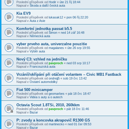
Poslední příspěvek od
Hodir
«
úte 21 říj 18:44
Napsal v
Škoda a další česká auta
Kia EV9
Poslední příspěvek od
lukasak12
«
pon 06 říj 22:20
Napsal v
Auta z Asie
Komfortní jednotka passat b5.5
Poslední příspěvek od
Šimon
«
ned 14 zář 16:48
Napsal v
Německá auta
vyber prveho auta, univerzalne pouzitie
Poslední příspěvek od
magalanes
«
úte 26 srp 19:55
Napsal v
Výběr auta
Nový C3: vzhled na jedničku
Poslední příspěvek od
pavproch
«
ned 03 srp 10:17
Napsal v
Francouzská auta
Vrzáníí/skřípání při otáčení volantem – Civic MB1 Fastback
Poslední příspěvek od
ondrejj5
«
sob 19 črc 13:42
Napsal v
Ostatní automobilky
Fiat 500 minicamper
Poslední příspěvek od
geomarbes
«
pát 18 črc 18:47
Napsal v
Videa s auty a o autech
Octavia Scout 1.8TSi, 2010, 260kkm
Poslední příspěvek od
pavproch
«
pát 18 črc 11:46
Napsal v
Bazar
P: zvody a koncovka akrapovič R1300 GS
Poslední příspěvek od
martinecko
«
ned 01 čer 09:53
Napsal v
Bazar