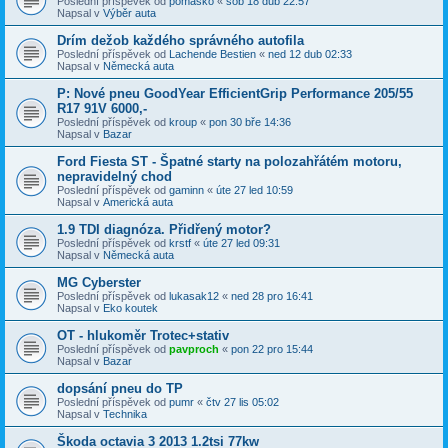
Poslední příspěvek od
pomasko
«
sob 18 dub 22:57
Napsal v
Výběr auta
Drím dežob každého správného autofila
Poslední příspěvek od
Lachende Bestien
«
ned 12 dub 02:33
Napsal v
Německá auta
P: Nové pneu GoodYear EfficientGrip Performance 205/55
R17 91V 6000,-
Poslední příspěvek od
kroup
«
pon 30 bře 14:36
Napsal v
Bazar
Ford Fiesta ST - Špatné starty na polozahřátém motoru,
nepravidelný chod
Poslední příspěvek od
gaminn
«
úte 27 led 10:59
Napsal v
Americká auta
1.9 TDI diagnóza. Přidřený motor?
Poslední příspěvek od
krstf
«
úte 27 led 09:31
Napsal v
Německá auta
MG Cyberster
Poslední příspěvek od
lukasak12
«
ned 28 pro 16:41
Napsal v
Eko koutek
OT - hlukoměr Trotec+stativ
Poslední příspěvek od
pavproch
«
pon 22 pro 15:44
Napsal v
Bazar
dopsání pneu do TP
Poslední příspěvek od
pumr
«
čtv 27 lis 05:02
Napsal v
Technika
Škoda octavia 3 2013 1.2tsi 77kw