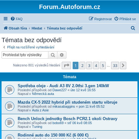
Forum.Autoforum.cz
FAQ
Registrovat
Přihlásit se
H
Obsah fóra
Hledat
Témata bez odpovědí
l
Témata bez odpovědí
e
Přejít na rozšířené vyhledávání
d
Hledat
Pokročilé hledání
a
Stránka
1
z
33
1
2
3
4
5
33
Další
Nalezeno 801 výsledků hledání
t
…
Témata
Spotřeba oleje - Audi A3 8V 2.0tfsi 3.gen 140kW
Poslední příspěvek od
Dawe227
«
úte 12 kvě 16:55
Napsal v
Německá auta
Mazda CX-5 2022 hybrid při studeném startu vibruje
Poslední příspěvek od
mikasabaggins
«
pon 11 kvě 05:52
Napsal v
Auta z Asie
Bench Unlock jednotky Bosch PCR2.1 okoli Ostravy
Poslední příspěvek od
bobo69
«
stř 06 kvě 08:05
Napsal v
Tuning
Rodinné auto do 150 000 Kč (6 000 €)