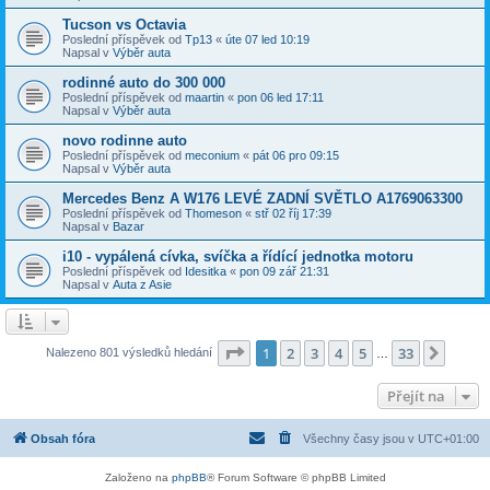
Tucson vs Octavia
Poslední příspěvek od
Tp13
«
úte 07 led 10:19
Napsal v
Výběr auta
rodinné auto do 300 000
Poslední příspěvek od
maartin
«
pon 06 led 17:11
Napsal v
Výběr auta
novo rodinne auto
Poslední příspěvek od
meconium
«
pát 06 pro 09:15
Napsal v
Výběr auta
Mercedes Benz A W176 LEVÉ ZADNÍ SVĚTLO A1769063300
Poslední příspěvek od
Thomeson
«
stř 02 říj 17:39
Napsal v
Bazar
i10 - vypálená cívka, svíčka a řídící jednotka motoru
Poslední příspěvek od
Idesitka
«
pon 09 zář 21:31
Napsal v
Auta z Asie
Stránka
1
z
33
1
2
3
4
5
33
Další
Nalezeno 801 výsledků hledání
…
Přejít na
Obsah fóra
Všechny časy jsou v
UTC+01:00
Založeno na
phpBB
® Forum Software © phpBB Limited