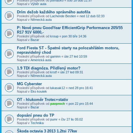
Poslední příspěvek od
pomasko
«
sob 18 dub 22:57
Napsal v
Výběr auta
Drím dežob každého správného autofila
Poslední příspěvek od
Lachende Bestien
«
ned 12 dub 02:33
Napsal v
Německá auta
P: Nové pneu GoodYear EfficientGrip Performance 205/55
R17 91V 6000,-
Poslední příspěvek od
kroup
«
pon 30 bře 14:36
Napsal v
Bazar
Ford Fiesta ST - Špatné starty na polozahřátém motoru,
nepravidelný chod
Poslední příspěvek od
gaminn
«
úte 27 led 10:59
Napsal v
Americká auta
1.9 TDI diagnóza. Přidřený motor?
Poslední příspěvek od
krstf
«
úte 27 led 09:31
Napsal v
Německá auta
MG Cyberster
Poslední příspěvek od
lukasak12
«
ned 28 pro 16:41
Napsal v
Eko koutek
OT - hlukoměr Trotec+stativ
Poslední příspěvek od
pavproch
«
pon 22 pro 15:44
Napsal v
Bazar
dopsání pneu do TP
Poslední příspěvek od
pumr
«
čtv 27 lis 05:02
Napsal v
Technika
Škoda octavia 3 2013 1.2tsi 77kw