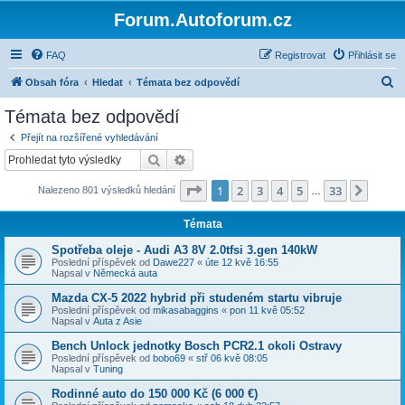
Forum.Autoforum.cz
FAQ
Registrovat
Přihlásit se
H
Obsah fóra
Hledat
Témata bez odpovědí
l
Témata bez odpovědí
e
Přejít na rozšířené vyhledávání
d
Hledat
Pokročilé hledání
a
Stránka
1
z
33
1
2
3
4
5
33
Další
Nalezeno 801 výsledků hledání
t
…
Témata
Spotřeba oleje - Audi A3 8V 2.0tfsi 3.gen 140kW
Poslední příspěvek od
Dawe227
«
úte 12 kvě 16:55
Napsal v
Německá auta
Mazda CX-5 2022 hybrid při studeném startu vibruje
Poslední příspěvek od
mikasabaggins
«
pon 11 kvě 05:52
Napsal v
Auta z Asie
Bench Unlock jednotky Bosch PCR2.1 okoli Ostravy
Poslední příspěvek od
bobo69
«
stř 06 kvě 08:05
Napsal v
Tuning
Rodinné auto do 150 000 Kč (6 000 €)