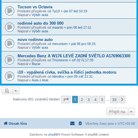
Tucson vs Octavia
Poslední příspěvek od
Tp13
«
úte 07 led 10:19
Napsal v
Výběr auta
rodinné auto do 300 000
Poslední příspěvek od
maartin
«
pon 06 led 17:11
Napsal v
Výběr auta
novo rodinne auto
Poslední příspěvek od
meconium
«
pát 06 pro 09:15
Napsal v
Výběr auta
Mercedes Benz A W176 LEVÉ ZADNÍ SVĚTLO A1769063300
Poslední příspěvek od
Thomeson
«
stř 02 říj 17:39
Napsal v
Bazar
i10 - vypálená cívka, svíčka a řídící jednotka motoru
Poslední příspěvek od
Idesitka
«
pon 09 zář 21:31
Napsal v
Auta z Asie
Stránka
1
z
33
1
2
3
4
5
33
Další
Nalezeno 801 výsledků hledání
…
Přejít na
Obsah fóra
Všechny časy jsou v
UTC+01:00
Založeno na
phpBB
® Forum Software © phpBB Limited