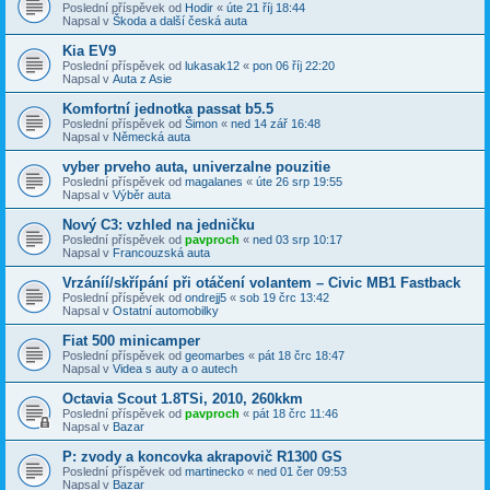
Poslední příspěvek od
Hodir
«
úte 21 říj 18:44
Napsal v
Škoda a další česká auta
Kia EV9
Poslední příspěvek od
lukasak12
«
pon 06 říj 22:20
Napsal v
Auta z Asie
Komfortní jednotka passat b5.5
Poslední příspěvek od
Šimon
«
ned 14 zář 16:48
Napsal v
Německá auta
vyber prveho auta, univerzalne pouzitie
Poslední příspěvek od
magalanes
«
úte 26 srp 19:55
Napsal v
Výběr auta
Nový C3: vzhled na jedničku
Poslední příspěvek od
pavproch
«
ned 03 srp 10:17
Napsal v
Francouzská auta
Vrzáníí/skřípání při otáčení volantem – Civic MB1 Fastback
Poslední příspěvek od
ondrejj5
«
sob 19 črc 13:42
Napsal v
Ostatní automobilky
Fiat 500 minicamper
Poslední příspěvek od
geomarbes
«
pát 18 črc 18:47
Napsal v
Videa s auty a o autech
Octavia Scout 1.8TSi, 2010, 260kkm
Poslední příspěvek od
pavproch
«
pát 18 črc 11:46
Napsal v
Bazar
P: zvody a koncovka akrapovič R1300 GS
Poslední příspěvek od
martinecko
«
ned 01 čer 09:53
Napsal v
Bazar