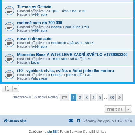
Tucson vs Octavia
Poslední příspěvek od
Tp13
«
úte 07 led 10:19
Napsal v
Výběr auta
rodinné auto do 300 000
Poslední příspěvek od
maartin
«
pon 06 led 17:11
Napsal v
Výběr auta
novo rodinne auto
Poslední příspěvek od
meconium
«
pát 06 pro 09:15
Napsal v
Výběr auta
Mercedes Benz A W176 LEVÉ ZADNÍ SVĚTLO A1769063300
Poslední příspěvek od
Thomeson
«
stř 02 říj 17:39
Napsal v
Bazar
i10 - vypálená cívka, svíčka a řídící jednotka motoru
Poslední příspěvek od
Idesitka
«
pon 09 zář 21:31
Napsal v
Auta z Asie
Stránka
1
z
33
1
2
3
4
5
33
Další
Nalezeno 801 výsledků hledání
…
Přejít na
Obsah fóra
Všechny časy jsou v
UTC+01:00
Založeno na
phpBB
® Forum Software © phpBB Limited