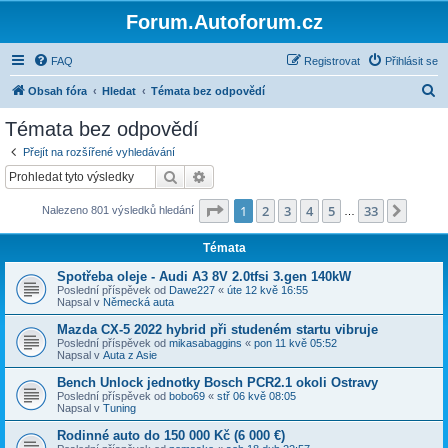
Forum.Autoforum.cz
FAQ
Registrovat
Přihlásit se
H
Obsah fóra
Hledat
Témata bez odpovědí
l
Témata bez odpovědí
e
Přejít na rozšířené vyhledávání
d
Hledat
Pokročilé hledání
a
Stránka
1
z
33
1
2
3
4
5
33
Další
Nalezeno 801 výsledků hledání
t
…
Témata
Spotřeba oleje - Audi A3 8V 2.0tfsi 3.gen 140kW
Poslední příspěvek od
Dawe227
«
úte 12 kvě 16:55
Napsal v
Německá auta
Mazda CX-5 2022 hybrid při studeném startu vibruje
Poslední příspěvek od
mikasabaggins
«
pon 11 kvě 05:52
Napsal v
Auta z Asie
Bench Unlock jednotky Bosch PCR2.1 okoli Ostravy
Poslední příspěvek od
bobo69
«
stř 06 kvě 08:05
Napsal v
Tuning
Rodinné auto do 150 000 Kč (6 000 €)