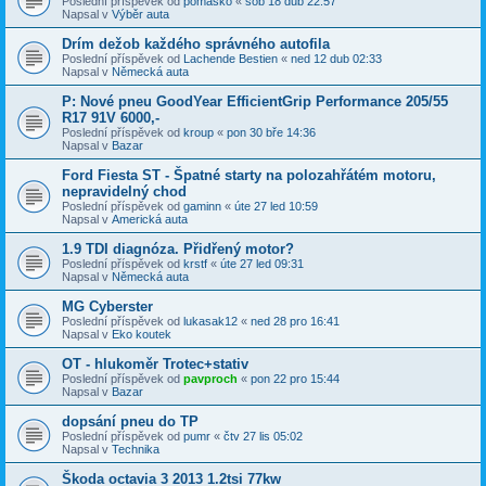
Poslední příspěvek od
pomasko
«
sob 18 dub 22:57
Napsal v
Výběr auta
Drím dežob každého správného autofila
Poslední příspěvek od
Lachende Bestien
«
ned 12 dub 02:33
Napsal v
Německá auta
P: Nové pneu GoodYear EfficientGrip Performance 205/55
R17 91V 6000,-
Poslední příspěvek od
kroup
«
pon 30 bře 14:36
Napsal v
Bazar
Ford Fiesta ST - Špatné starty na polozahřátém motoru,
nepravidelný chod
Poslední příspěvek od
gaminn
«
úte 27 led 10:59
Napsal v
Americká auta
1.9 TDI diagnóza. Přidřený motor?
Poslední příspěvek od
krstf
«
úte 27 led 09:31
Napsal v
Německá auta
MG Cyberster
Poslední příspěvek od
lukasak12
«
ned 28 pro 16:41
Napsal v
Eko koutek
OT - hlukoměr Trotec+stativ
Poslední příspěvek od
pavproch
«
pon 22 pro 15:44
Napsal v
Bazar
dopsání pneu do TP
Poslední příspěvek od
pumr
«
čtv 27 lis 05:02
Napsal v
Technika
Škoda octavia 3 2013 1.2tsi 77kw