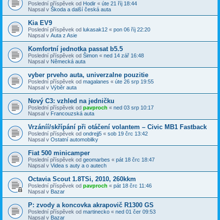
Poslední příspěvek od
Hodir
«
úte 21 říj 18:44
Napsal v
Škoda a další česká auta
Kia EV9
Poslední příspěvek od
lukasak12
«
pon 06 říj 22:20
Napsal v
Auta z Asie
Komfortní jednotka passat b5.5
Poslední příspěvek od
Šimon
«
ned 14 zář 16:48
Napsal v
Německá auta
vyber prveho auta, univerzalne pouzitie
Poslední příspěvek od
magalanes
«
úte 26 srp 19:55
Napsal v
Výběr auta
Nový C3: vzhled na jedničku
Poslední příspěvek od
pavproch
«
ned 03 srp 10:17
Napsal v
Francouzská auta
Vrzáníí/skřípání při otáčení volantem – Civic MB1 Fastback
Poslední příspěvek od
ondrejj5
«
sob 19 črc 13:42
Napsal v
Ostatní automobilky
Fiat 500 minicamper
Poslední příspěvek od
geomarbes
«
pát 18 črc 18:47
Napsal v
Videa s auty a o autech
Octavia Scout 1.8TSi, 2010, 260kkm
Poslední příspěvek od
pavproch
«
pát 18 črc 11:46
Napsal v
Bazar
P: zvody a koncovka akrapovič R1300 GS
Poslední příspěvek od
martinecko
«
ned 01 čer 09:53
Napsal v
Bazar