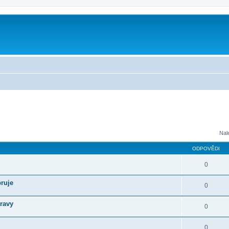
Nal
ODPOVĚDI
0
bruje
0
ravy
0
0