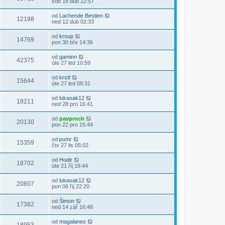
sob 18 dub 22:57
od
Lachende Bestien
12198
ned 12 dub 02:33
od
kroup
14769
pon 30 bře 14:36
od
gaminn
42375
úte 27 led 10:59
od
krstf
15644
úte 27 led 09:31
od
lukasak12
18211
ned 28 pro 16:41
od
pavproch
20130
pon 22 pro 15:44
od
pumr
15359
čtv 27 lis 05:02
od
Hodir
18702
úte 21 říj 18:44
od
lukasak12
20807
pon 06 říj 22:20
od
Šimon
17382
ned 14 zář 16:48
od
magalanes