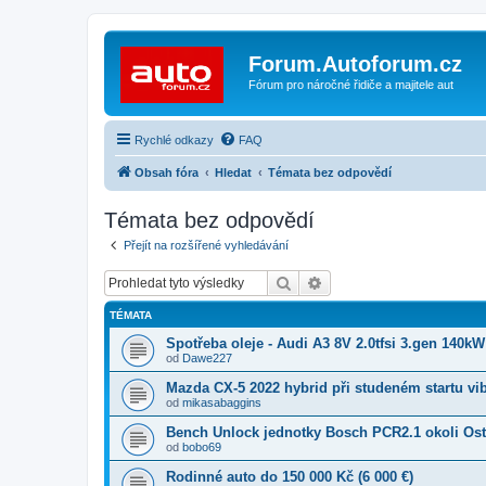
Forum.Autoforum.cz
Fórum pro náročné řidiče a majitele aut
Rychlé odkazy
FAQ
Obsah fóra
Hledat
Témata bez odpovědí
Témata bez odpovědí
Přejít na rozšířené vyhledávání
Hledat
Pokročilé hledání
TÉMATA
Spotřeba oleje - Audi A3 8V 2.0tfsi 3.gen 140kW
od
Dawe227
Mazda CX-5 2022 hybrid při studeném startu vi
od
mikasabaggins
Bench Unlock jednotky Bosch PCR2.1 okoli Ost
od
bobo69
Rodinné auto do 150 000 Kč (6 000 €)