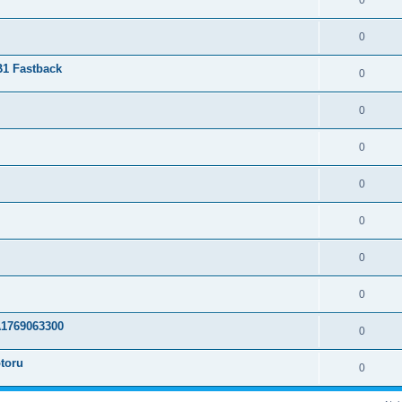
0
0
B1 Fastback
0
0
0
0
0
0
0
1769063300
0
otoru
0