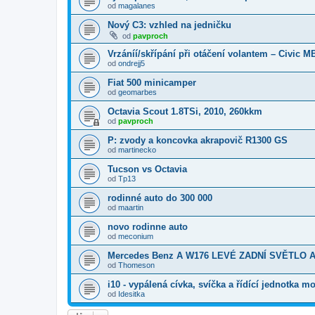
od
magalanes
Nový C3: vzhled na jedničku
od
pavproch
Vrzáníí/skřípání při otáčení volantem – Civic M
od
ondrejj5
Fiat 500 minicamper
od
geomarbes
Octavia Scout 1.8TSi, 2010, 260kkm
od
pavproch
P: zvody a koncovka akrapovič R1300 GS
od
martinecko
Tucson vs Octavia
od
Tp13
rodinné auto do 300 000
od
maartin
novo rodinne auto
od
meconium
Mercedes Benz A W176 LEVÉ ZADNÍ SVĚTLO A
od
Thomeson
i10 - vypálená cívka, svíčka a řídící jednotka m
od
Idesitka