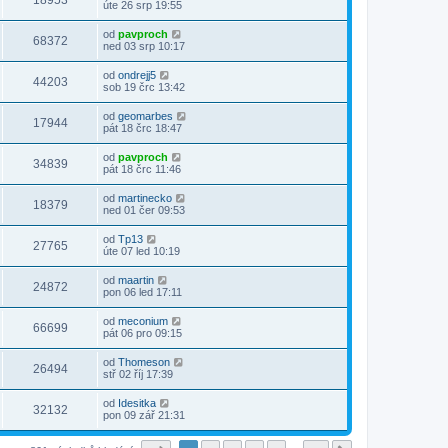
18953
úte 26 srp 19:55
od
pavproch
68372
ned 03 srp 10:17
od
ondrejj5
44203
sob 19 črc 13:42
od
geomarbes
17944
pát 18 črc 18:47
od
pavproch
34839
pát 18 črc 11:46
od
martinecko
18379
ned 01 čer 09:53
od
Tp13
27765
úte 07 led 10:19
od
maartin
24872
pon 06 led 17:11
od
meconium
66699
pát 06 pro 09:15
od
Thomeson
26494
stř 02 říj 17:39
od
Idesitka
32132
pon 09 zář 21:31