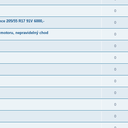
0
ce 205/55 R17 91V 6000,-
0
m motoru, nepravidelný chod
0
0
0
0
0
0
0
0