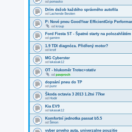
od
pomasko
Drím dežob každého správného autofila
od
Lachende Bestien
P: Nové pneu GoodYear EfficientGrip Performan
od
kroup
Ford Fiesta ST - Špatné starty na polozahřáté
od
gaminn
1.9 TDI diagnóza. Přidřený motor?
od
krstf
MG Cyberster
od
lukasak12
OT - hlukoměr Trotec+stativ
od
pavproch
dopsání pneu do TP
od
pumr
Škoda octavia 3 2013 1.2tsi 77kw
od
Hodir
Kia EV9
od
lukasak12
Komfortní jednotka passat b5.5
od
Šimon
vyber prveho auta, univerzalne pouzitie