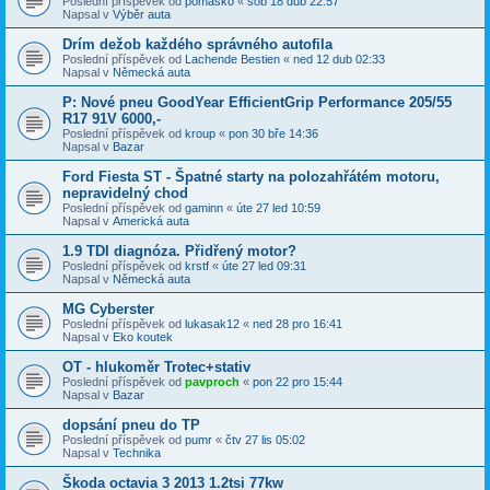
Poslední příspěvek od
pomasko
«
sob 18 dub 22:57
Napsal v
Výběr auta
Drím dežob každého správného autofila
Poslední příspěvek od
Lachende Bestien
«
ned 12 dub 02:33
Napsal v
Německá auta
P: Nové pneu GoodYear EfficientGrip Performance 205/55
R17 91V 6000,-
Poslední příspěvek od
kroup
«
pon 30 bře 14:36
Napsal v
Bazar
Ford Fiesta ST - Špatné starty na polozahřátém motoru,
nepravidelný chod
Poslední příspěvek od
gaminn
«
úte 27 led 10:59
Napsal v
Americká auta
1.9 TDI diagnóza. Přidřený motor?
Poslední příspěvek od
krstf
«
úte 27 led 09:31
Napsal v
Německá auta
MG Cyberster
Poslední příspěvek od
lukasak12
«
ned 28 pro 16:41
Napsal v
Eko koutek
OT - hlukoměr Trotec+stativ
Poslední příspěvek od
pavproch
«
pon 22 pro 15:44
Napsal v
Bazar
dopsání pneu do TP
Poslední příspěvek od
pumr
«
čtv 27 lis 05:02
Napsal v
Technika
Škoda octavia 3 2013 1.2tsi 77kw