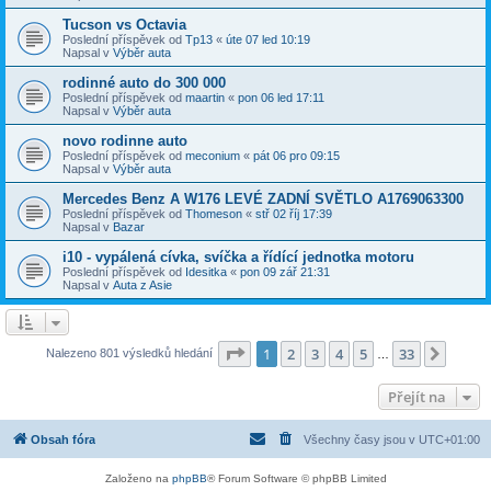
Tucson vs Octavia
Poslední příspěvek od
Tp13
«
úte 07 led 10:19
Napsal v
Výběr auta
rodinné auto do 300 000
Poslední příspěvek od
maartin
«
pon 06 led 17:11
Napsal v
Výběr auta
novo rodinne auto
Poslední příspěvek od
meconium
«
pát 06 pro 09:15
Napsal v
Výběr auta
Mercedes Benz A W176 LEVÉ ZADNÍ SVĚTLO A1769063300
Poslední příspěvek od
Thomeson
«
stř 02 říj 17:39
Napsal v
Bazar
i10 - vypálená cívka, svíčka a řídící jednotka motoru
Poslední příspěvek od
Idesitka
«
pon 09 zář 21:31
Napsal v
Auta z Asie
Stránka
1
z
33
1
2
3
4
5
33
Další
Nalezeno 801 výsledků hledání
…
Přejít na
Obsah fóra
Všechny časy jsou v
UTC+01:00
Založeno na
phpBB
® Forum Software © phpBB Limited