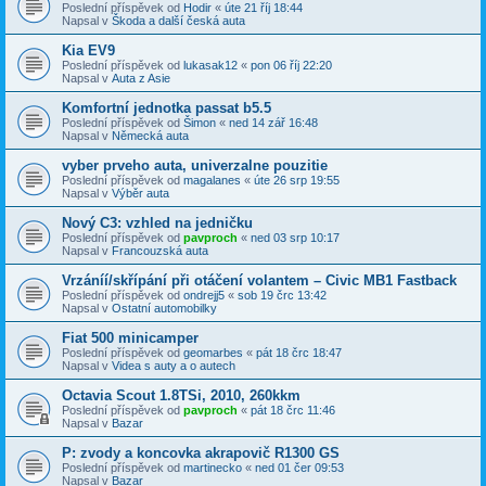
Poslední příspěvek od
Hodir
«
úte 21 říj 18:44
Napsal v
Škoda a další česká auta
Kia EV9
Poslední příspěvek od
lukasak12
«
pon 06 říj 22:20
Napsal v
Auta z Asie
Komfortní jednotka passat b5.5
Poslední příspěvek od
Šimon
«
ned 14 zář 16:48
Napsal v
Německá auta
vyber prveho auta, univerzalne pouzitie
Poslední příspěvek od
magalanes
«
úte 26 srp 19:55
Napsal v
Výběr auta
Nový C3: vzhled na jedničku
Poslední příspěvek od
pavproch
«
ned 03 srp 10:17
Napsal v
Francouzská auta
Vrzáníí/skřípání při otáčení volantem – Civic MB1 Fastback
Poslední příspěvek od
ondrejj5
«
sob 19 črc 13:42
Napsal v
Ostatní automobilky
Fiat 500 minicamper
Poslední příspěvek od
geomarbes
«
pát 18 črc 18:47
Napsal v
Videa s auty a o autech
Octavia Scout 1.8TSi, 2010, 260kkm
Poslední příspěvek od
pavproch
«
pát 18 črc 11:46
Napsal v
Bazar
P: zvody a koncovka akrapovič R1300 GS
Poslední příspěvek od
martinecko
«
ned 01 čer 09:53
Napsal v
Bazar