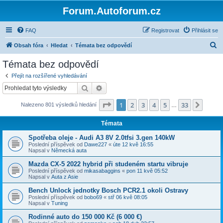
Forum.Autoforum.cz
FAQ
Registrovat
Přihlásit se
H
Obsah fóra
Hledat
Témata bez odpovědí
l
Témata bez odpovědí
e
Přejít na rozšířené vyhledávání
d
Hledat
Pokročilé hledání
a
Stránka
1
z
33
1
2
3
4
5
33
Další
Nalezeno 801 výsledků hledání
t
…
Témata
Spotřeba oleje - Audi A3 8V 2.0tfsi 3.gen 140kW
Poslední příspěvek od
Dawe227
«
úte 12 kvě 16:55
Napsal v
Německá auta
Mazda CX-5 2022 hybrid při studeném startu vibruje
Poslední příspěvek od
mikasabaggins
«
pon 11 kvě 05:52
Napsal v
Auta z Asie
Bench Unlock jednotky Bosch PCR2.1 okoli Ostravy
Poslední příspěvek od
bobo69
«
stř 06 kvě 08:05
Napsal v
Tuning
Rodinné auto do 150 000 Kč (6 000 €)