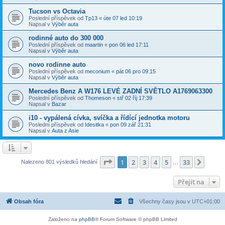
Tucson vs Octavia
Poslední příspěvek od
Tp13
«
úte 07 led 10:19
Napsal v
Výběr auta
rodinné auto do 300 000
Poslední příspěvek od
maartin
«
pon 06 led 17:11
Napsal v
Výběr auta
novo rodinne auto
Poslední příspěvek od
meconium
«
pát 06 pro 09:15
Napsal v
Výběr auta
Mercedes Benz A W176 LEVÉ ZADNÍ SVĚTLO A1769063300
Poslední příspěvek od
Thomeson
«
stř 02 říj 17:39
Napsal v
Bazar
i10 - vypálená cívka, svíčka a řídící jednotka motoru
Poslední příspěvek od
Idesitka
«
pon 09 zář 21:31
Napsal v
Auta z Asie
Stránka
1
z
33
1
2
3
4
5
33
Další
Nalezeno 801 výsledků hledání
…
Přejít na
Obsah fóra
Všechny časy jsou v
UTC+01:00
Založeno na
phpBB
® Forum Software © phpBB Limited