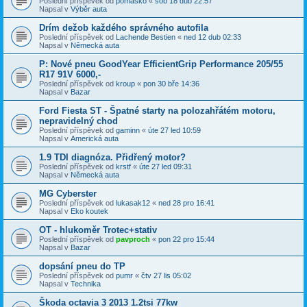
Poslední příspěvek od
pomasko
«
sob 18 dub 22:57
Napsal v
Výběr auta
Drím dežob každého správného autofila
Poslední příspěvek od
Lachende Bestien
«
ned 12 dub 02:33
Napsal v
Německá auta
P: Nové pneu GoodYear EfficientGrip Performance 205/55
R17 91V 6000,-
Poslední příspěvek od
kroup
«
pon 30 bře 14:36
Napsal v
Bazar
Ford Fiesta ST - Špatné starty na polozahřátém motoru,
nepravidelný chod
Poslední příspěvek od
gaminn
«
úte 27 led 10:59
Napsal v
Americká auta
1.9 TDI diagnóza. Přidřený motor?
Poslední příspěvek od
krstf
«
úte 27 led 09:31
Napsal v
Německá auta
MG Cyberster
Poslední příspěvek od
lukasak12
«
ned 28 pro 16:41
Napsal v
Eko koutek
OT - hlukoměr Trotec+stativ
Poslední příspěvek od
pavproch
«
pon 22 pro 15:44
Napsal v
Bazar
dopsání pneu do TP
Poslední příspěvek od
pumr
«
čtv 27 lis 05:02
Napsal v
Technika
Škoda octavia 3 2013 1.2tsi 77kw