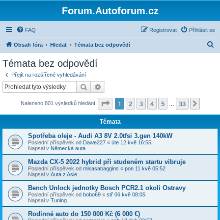
Forum.Autoforum.cz
FAQ
Registrovat
Přihlásit se
H
Obsah fóra
Hledat
Témata bez odpovědí
l
Témata bez odpovědí
e
Přejít na rozšířené vyhledávání
d
Hledat
Pokročilé hledání
a
Stránka
1
z
33
1
2
3
4
5
33
Další
Nalezeno 801 výsledků hledání
t
…
Témata
Spotřeba oleje - Audi A3 8V 2.0tfsi 3.gen 140kW
Poslední příspěvek od
Dawe227
«
úte 12 kvě 16:55
Napsal v
Německá auta
Mazda CX-5 2022 hybrid při studeném startu vibruje
Poslední příspěvek od
mikasabaggins
«
pon 11 kvě 05:52
Napsal v
Auta z Asie
Bench Unlock jednotky Bosch PCR2.1 okoli Ostravy
Poslední příspěvek od
bobo69
«
stř 06 kvě 08:05
Napsal v
Tuning
Rodinné auto do 150 000 Kč (6 000 €)