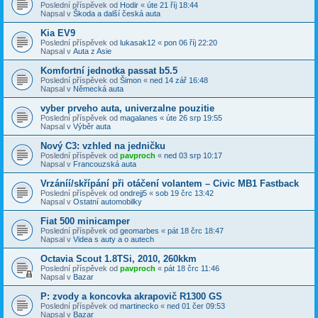
Poslední příspěvek od
Hodir
«
úte 21 říj 18:44
Napsal v
Škoda a další česká auta
Kia EV9
Poslední příspěvek od
lukasak12
«
pon 06 říj 22:20
Napsal v
Auta z Asie
Komfortní jednotka passat b5.5
Poslední příspěvek od
Šimon
«
ned 14 zář 16:48
Napsal v
Německá auta
vyber prveho auta, univerzalne pouzitie
Poslední příspěvek od
magalanes
«
úte 26 srp 19:55
Napsal v
Výběr auta
Nový C3: vzhled na jedničku
Poslední příspěvek od
pavproch
«
ned 03 srp 10:17
Napsal v
Francouzská auta
Vrzáníí/skřípání při otáčení volantem – Civic MB1 Fastback
Poslední příspěvek od
ondrejj5
«
sob 19 črc 13:42
Napsal v
Ostatní automobilky
Fiat 500 minicamper
Poslední příspěvek od
geomarbes
«
pát 18 črc 18:47
Napsal v
Videa s auty a o autech
Octavia Scout 1.8TSi, 2010, 260kkm
Poslední příspěvek od
pavproch
«
pát 18 črc 11:46
Napsal v
Bazar
P: zvody a koncovka akrapovič R1300 GS
Poslední příspěvek od
martinecko
«
ned 01 čer 09:53
Napsal v
Bazar