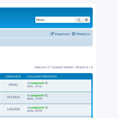
Hledat
Pokročilé hledání
Registrovat
Přihlásit se
Nalezeno 17 výsledků hledání • Stránka
1
z
1
ZOBRAZENÍ
POSLEDNÍ PŘÍSPĚVEK
od
pavproch
69093
dnes, 14:11
od
pavproch
3414924
dnes, 13:59
od
pavproch
1492608
dnes, 09:59