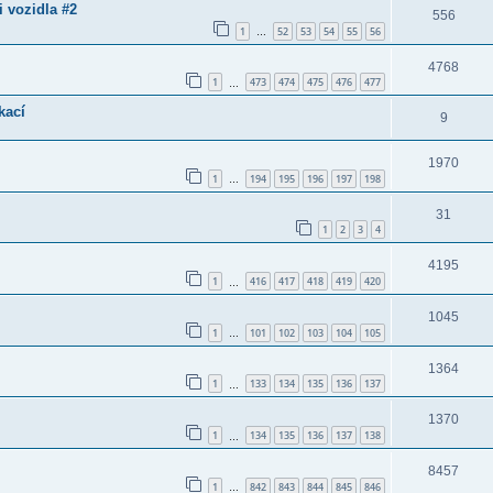
 vozidla #2
556
1
52
53
54
55
56
…
4768
1
473
474
475
476
477
…
kací
9
1970
1
194
195
196
197
198
…
31
1
2
3
4
4195
1
416
417
418
419
420
…
1045
1
101
102
103
104
105
…
1364
1
133
134
135
136
137
…
1370
1
134
135
136
137
138
…
8457
1
842
843
844
845
846
…