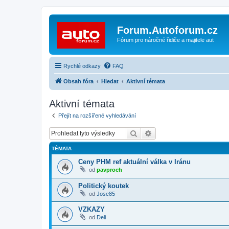
Forum.Autoforum.cz
Fórum pro náročné řidiče a majitele aut
Rychlé odkazy
FAQ
Obsah fóra
Hledat
Aktivní témata
Aktivní témata
Přejít na rozšířené vyhledávání
Hledat
Pokročilé hledání
TÉMATA
Ceny PHM ref aktuální válka v Iránu
od
pavproch
Politický koutek
od
Jose85
VZKAZY
od
Deli