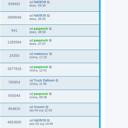
od
řidičBOB
659462
dnes, 09:36
od
řidičBOB
2809046
dnes, 09:25
od
pavproch
941
dnes, 08:58
od
pavproch
1285564
dnes, 07:07
od
mattonecz
24350
včera, 17:16
od
pavproch
2677818
včera, 12:41
od
Truck Daškam
785954
včera, 11:46
od
pavproch
935044
včera, 09:38
od
Vrooom
954810
úte 04 srp 12:03
od
řidičBOB
4953095
pon 03 srp 14:46