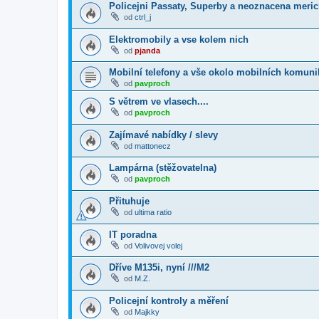
Policejni Passaty, Superby a neoznacena merici
od
ctrl_j
Elektromobily a vse kolem nich
od
pjanda
Mobilní telefony a vše okolo mobilních komuni
od
pavproch
S větrem ve vlasech....
od
pavproch
Zajímavé nabídky / slevy
od
mattonecz
Lampárna (stěžovatelna)
od
pavproch
Přituhuje
od
ultima ratio
IT poradna
od
Volivovej volej
Dříve M135i, nyní ///M2
od
M.Z.
Policejní kontroly a měření
od
Majkky