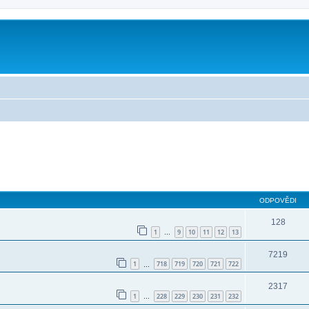
ODPOVĚDI
128
1
9
10
11
12
13
…
7219
1
718
719
720
721
722
…
2317
1
228
229
230
231
232
…