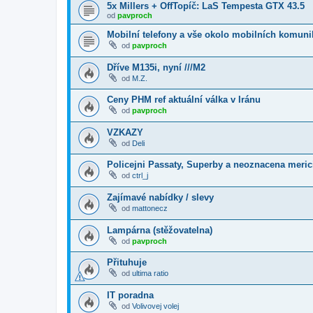
5x Millers + OffTopíč: LaS Tempesta GTX 43.5
od
pavproch
Mobilní telefony a vše okolo mobilních komuni
od
pavproch
Dříve M135i, nyní ///M2
od
M.Z.
Ceny PHM ref aktuální válka v Iránu
od
pavproch
VZKAZY
od
Deli
Policejni Passaty, Superby a neoznacena merici
od
ctrl_j
Zajímavé nabídky / slevy
od
mattonecz
Lampárna (stěžovatelna)
od
pavproch
Přituhuje
od
ultima ratio
IT poradna
od
Volivovej volej