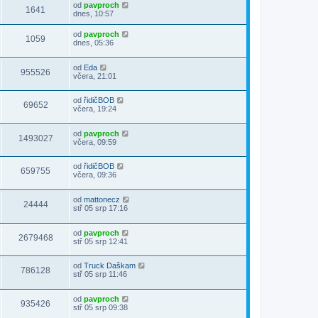
od
pavproch
1641
dnes, 10:57
od
pavproch
1059
dnes, 05:36
od
Eda
955526
včera, 21:01
od
řidičBOB
69652
včera, 19:24
od
pavproch
1493027
včera, 09:59
od
řidičBOB
659755
včera, 09:36
od
mattonecz
24444
stř 05 srp 17:16
od
pavproch
2679468
stř 05 srp 12:41
od
Truck Daškam
786128
stř 05 srp 11:46
od
pavproch
935426
stř 05 srp 09:38