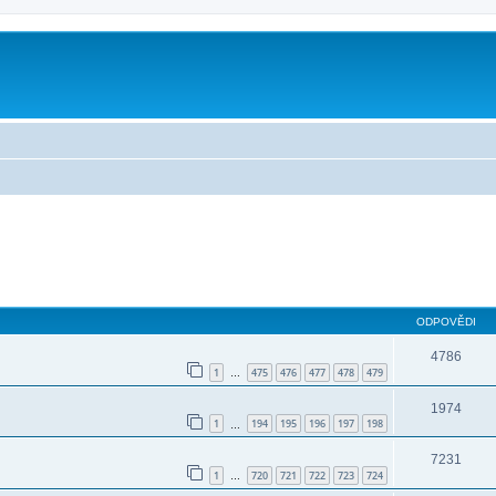
ODPOVĚDI
4786
1
475
476
477
478
479
…
1974
1
194
195
196
197
198
…
7231
1
720
721
722
723
724
…