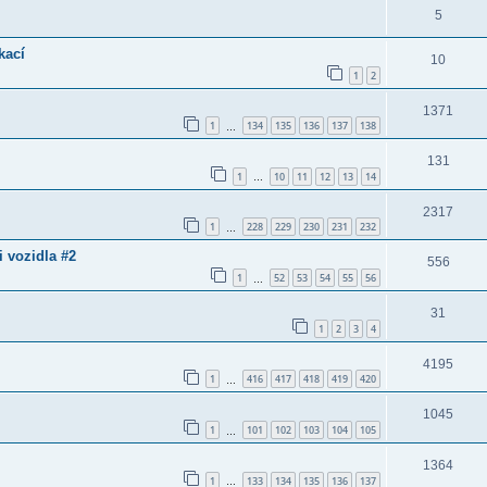
5
kací
10
1
2
1371
1
134
135
136
137
138
…
131
1
10
11
12
13
14
…
2317
1
228
229
230
231
232
…
 vozidla #2
556
1
52
53
54
55
56
…
31
1
2
3
4
4195
1
416
417
418
419
420
…
1045
1
101
102
103
104
105
…
1364
1
133
134
135
136
137
…