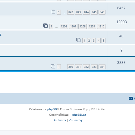
8457
1
842
843
844
845
846
…
12093
1
1206
1207
1208
1209
1210
…
a
40
1
2
3
4
5
9
3833
1
380
381
382
383
384
…
Založeno na
phpBB
® Forum Software © phpBB Limited
Český překlad –
phpBB.cz
Soukromí
|
Podmínky