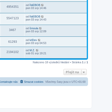
od
řidičBOB
4954351
pon 03 srp 14:46
od
řidičBOB
5547123
pon 03 srp 14:43
od
šmoula
3467
pon 03 srp 12:09
od
lvlDev
61293
pon 03 srp 04:53
od
M.Z.
2194102
sob 01 srp 19:21
Nalezeno 18 výsledků hledání • Stránka
1
z
1
Přejít na
Kontaktujte nás
Smazat cookies
Všechny časy jsou v
UTC+01:00