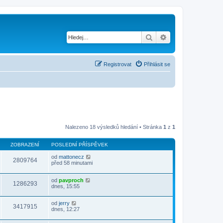
Hledat
Pokročilé hledání
Registrovat
Přihlásit se
Nalezeno 18 výsledků hledání • Stránka
1
z
1
ZOBRAZENÍ
POSLEDNÍ PŘÍSPĚVEK
od
mattonecz
2809764
před 58 minutami
od
pavproch
1286293
dnes, 15:55
od
jerry
3417915
dnes, 12:27