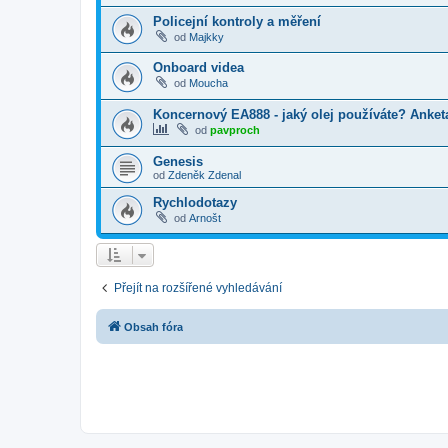
Policejní kontroly a měření
od
Majkky
Onboard videa
od
Moucha
Koncernový EA888 - jaký olej používáte? Anket
od
pavproch
Genesis
od
Zdeněk Zdenal
Rychlodotazy
od
Arnošt
Přejít na rozšířené vyhledávání
Obsah fóra