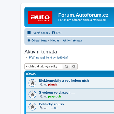
Forum.Autoforum.cz
Fórum pro náročné řidiče a majitele aut
Rychlé odkazy
FAQ
Obsah fóra
Hledat
Aktivní témata
Aktivní témata
Přejít na rozšířené vyhledávání
Hledat
Pokročilé hledání
TÉMATA
Elektromobily a vse kolem nich
od
pjanda
S větrem ve vlasech....
od
pavproch
Politický koutek
od
Jose85