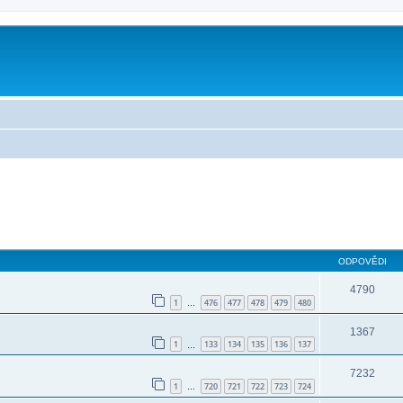
ODPOVĚDI
4790
1
476
477
478
479
480
…
1367
1
133
134
135
136
137
…
7232
1
720
721
722
723
724
…