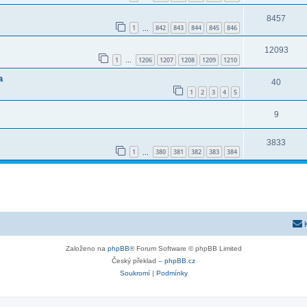
8457
1
842
843
844
845
846
…
12093
1
1206
1207
1208
1209
1210
…
a
40
1
2
3
4
5
9
3833
1
380
381
382
383
384
…
Založeno na
phpBB
® Forum Software © phpBB Limited
Český překlad –
phpBB.cz
Soukromí
|
Podmínky