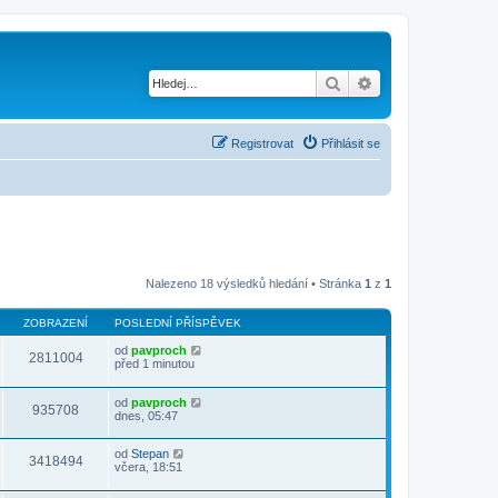
Hledat
Pokročilé hledání
Registrovat
Přihlásit se
Nalezeno 18 výsledků hledání • Stránka
1
z
1
ZOBRAZENÍ
POSLEDNÍ PŘÍSPĚVEK
od
pavproch
2811004
před 1 minutou
od
pavproch
935708
dnes, 05:47
od
Stepan
3418494
včera, 18:51