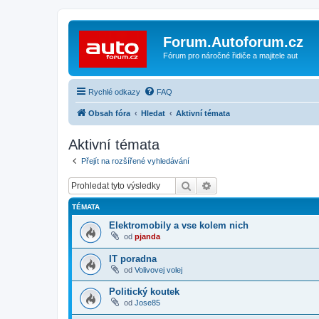
Forum.Autoforum.cz
Fórum pro náročné řidiče a majitele aut
Rychlé odkazy
FAQ
Obsah fóra
Hledat
Aktivní témata
Aktivní témata
Přejít na rozšířené vyhledávání
Hledat
Pokročilé hledání
TÉMATA
Elektromobily a vse kolem nich
od
pjanda
IT poradna
od
Volivovej volej
Politický koutek
od
Jose85