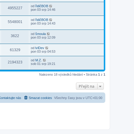
od
řidičBOB
4955227
pon 03 srp 14:46
od
řidičBOB
5548001
pon 03 srp 14:43
od
šmoula
3622
pon 03 srp 12:09
od
lvlDev
61329
pon 03 srp 04:53
od
M.Z.
2194323
sob 01 srp 19:21
Nalezeno 18 výsledků hledání • Stránka
1
z
1
Přejít na
Kontaktujte nás
Smazat cookies
Všechny časy jsou v
UTC+01:00