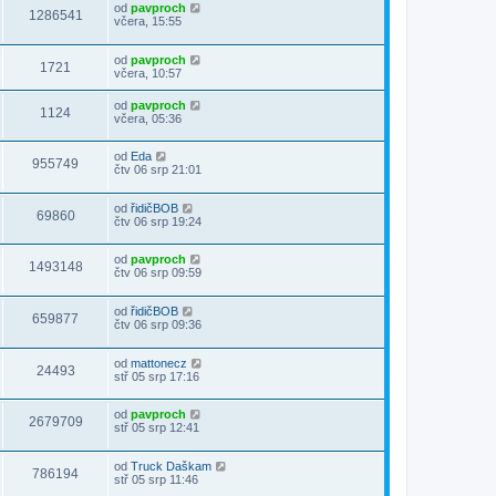
od
pavproch
1286541
včera, 15:55
od
pavproch
1721
včera, 10:57
od
pavproch
1124
včera, 05:36
od
Eda
955749
čtv 06 srp 21:01
od
řidičBOB
69860
čtv 06 srp 19:24
od
pavproch
1493148
čtv 06 srp 09:59
od
řidičBOB
659877
čtv 06 srp 09:36
od
mattonecz
24493
stř 05 srp 17:16
od
pavproch
2679709
stř 05 srp 12:41
od
Truck Daškam
786194
stř 05 srp 11:46