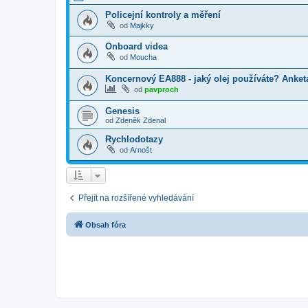
Policejní kontroly a měření
od
Majkky
Onboard videa
od
Moucha
Koncernový EA888 - jaký olej používáte? Anket
od
pavproch
Genesis
od
Zdeněk Zdenal
Rychlodotazy
od
Arnošt
Přejít na rozšířené vyhledávání
Obsah fóra