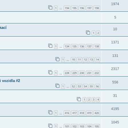
1974
1
194
195
196
197
198
…
5
kací
10
1
2
1371
1
134
135
136
137
138
…
131
1
10
11
12
13
14
…
2317
1
228
229
230
231
232
…
 vozidla #2
556
1
52
53
54
55
56
…
31
1
2
3
4
4195
1
416
417
418
419
420
…
1045
1
101
102
103
104
105
…