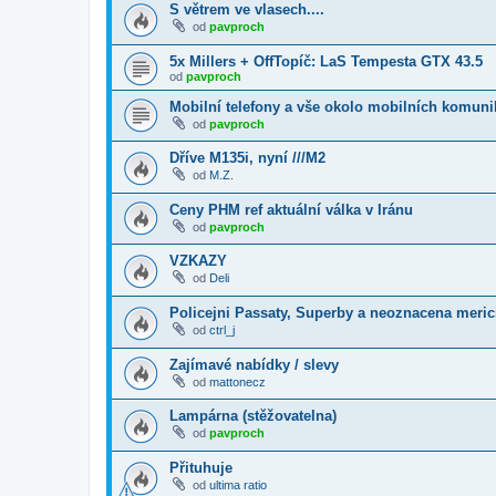
S větrem ve vlasech....
od
pavproch
5x Millers + OffTopíč: LaS Tempesta GTX 43.5
od
pavproch
Mobilní telefony a vše okolo mobilních komuni
od
pavproch
Dříve M135i, nyní ///M2
od
M.Z.
Ceny PHM ref aktuální válka v Iránu
od
pavproch
VZKAZY
od
Deli
Policejni Passaty, Superby a neoznacena merici
od
ctrl_j
Zajímavé nabídky / slevy
od
mattonecz
Lampárna (stěžovatelna)
od
pavproch
Přituhuje
od
ultima ratio