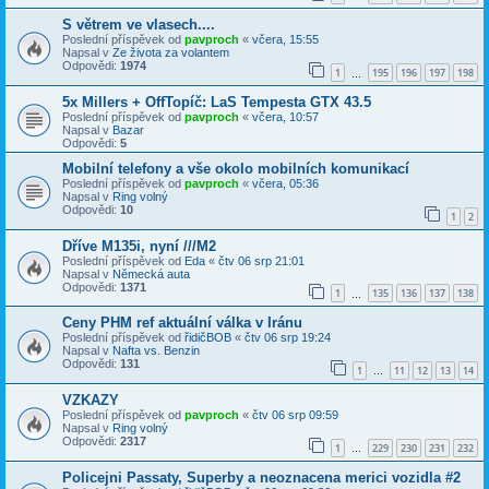
S větrem ve vlasech....
Poslední příspěvek od
pavproch
«
včera, 15:55
Napsal v
Ze života za volantem
Odpovědi:
1974
1
195
196
197
198
…
5x Millers + OffTopíč: LaS Tempesta GTX 43.5
Poslední příspěvek od
pavproch
«
včera, 10:57
Napsal v
Bazar
Odpovědi:
5
Mobilní telefony a vše okolo mobilních komunikací
Poslední příspěvek od
pavproch
«
včera, 05:36
Napsal v
Ring volný
Odpovědi:
10
1
2
Dříve M135i, nyní ///M2
Poslední příspěvek od
Eda
«
čtv 06 srp 21:01
Napsal v
Německá auta
Odpovědi:
1371
1
135
136
137
138
…
Ceny PHM ref aktuální válka v Iránu
Poslední příspěvek od
řidičBOB
«
čtv 06 srp 19:24
Napsal v
Nafta vs. Benzin
Odpovědi:
131
1
11
12
13
14
…
VZKAZY
Poslední příspěvek od
pavproch
«
čtv 06 srp 09:59
Napsal v
Ring volný
Odpovědi:
2317
1
229
230
231
232
…
Policejni Passaty, Superby a neoznacena merici vozidla #2