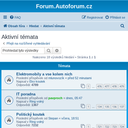
Forum.Autoforum.cz
FAQ
Registrovat
Přihlásit se
H
Obsah fóra
Hledat
Aktivní témata
l
Aktivní témata
e
Přejít na rozšířené vyhledávání
d
Hledat
Pokročilé hledání
a
Nalezeno 18 výsledků hledání • Stránka
1
z
1
t
Témata
Elektromobily a vse kolem nich
Poslední příspěvek od
mlunovozík
«
před 52 minutami
Napsal v
Eko koutek
Odpovědi:
4789
1
476
477
478
479
…
IT poradna
Poslední příspěvek od
pavproch
«
dnes, 05:47
Napsal v
Ring volný
Odpovědi:
1367
1
134
135
136
137
…
Politický koutek
Poslední příspěvek od
Stepan
«
včera, 18:51
Napsal v
Ring volný
Odpovědi:
7232
1
721
722
723
724
…