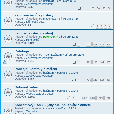
Poslední příspěvek od
řidičBOB
«
čtv 06 srp 09:36
Napsal v
Ze života za volantem
Odpovědi:
556
1
53
54
55
56
…
Zajímavé nabídky / slevy
Poslední příspěvek od
mattonecz
«
stř 05 srp 17:16
Napsal v
Německá auta
Odpovědi:
31
1
2
3
4
Lampárna (stěžovatelna)
Poslední příspěvek od
pavproch
«
stř 05 srp 12:41
Napsal v
Ring volný
Odpovědi:
4195
1
417
418
419
420
…
Přituhuje
Poslední příspěvek od
Truck Daškam
«
stř 05 srp 11:46
Napsal v
Ze života za volantem
Odpovědi:
1045
1
102
103
104
105
…
Policejní kontroly a měření
Poslední příspěvek od
řidičBOB
«
pon 03 srp 14:46
Napsal v
Ze života za volantem
Odpovědi:
8457
1
843
844
845
846
…
Onboard videa
Poslední příspěvek od
řidičBOB
«
pon 03 srp 14:43
Napsal v
Videa s auty a o autech
Odpovědi:
12093
1
1207
1208
1209
1210
…
Koncernový EA888 - jaký olej používáte? Anketa
Poslední příspěvek od
šmoula
«
pon 03 srp 12:09
Napsal v
Technika