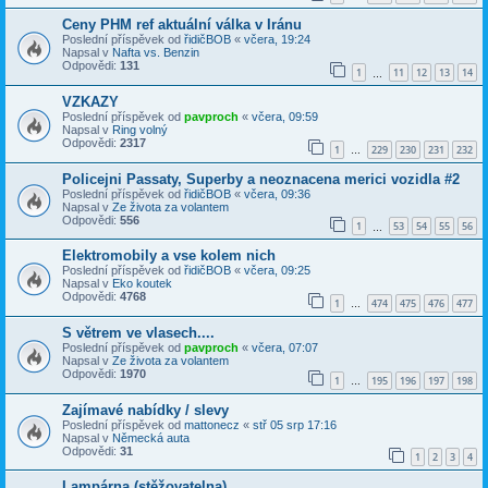
Ceny PHM ref aktuální válka v Iránu
Poslední příspěvek od
řidičBOB
«
včera, 19:24
Napsal v
Nafta vs. Benzin
Odpovědi:
131
1
11
12
13
14
…
VZKAZY
Poslední příspěvek od
pavproch
«
včera, 09:59
Napsal v
Ring volný
Odpovědi:
2317
1
229
230
231
232
…
Policejni Passaty, Superby a neoznacena merici vozidla #2
Poslední příspěvek od
řidičBOB
«
včera, 09:36
Napsal v
Ze života za volantem
Odpovědi:
556
1
53
54
55
56
…
Elektromobily a vse kolem nich
Poslední příspěvek od
řidičBOB
«
včera, 09:25
Napsal v
Eko koutek
Odpovědi:
4768
1
474
475
476
477
…
S větrem ve vlasech....
Poslední příspěvek od
pavproch
«
včera, 07:07
Napsal v
Ze života za volantem
Odpovědi:
1970
1
195
196
197
198
…
Zajímavé nabídky / slevy
Poslední příspěvek od
mattonecz
«
stř 05 srp 17:16
Napsal v
Německá auta
Odpovědi:
31
1
2
3
4
Lampárna (stěžovatelna)