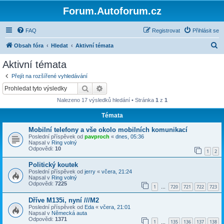
Forum.Autoforum.cz
FAQ
Registrovat
Přihlásit se
H
Obsah fóra
Hledat
Aktivní témata
l
Aktivní témata
e
Přejít na rozšířené vyhledávání
d
Hledat
Pokročilé hledání
a
Nalezeno 17 výsledků hledání • Stránka
1
z
1
t
Témata
Mobilní telefony a vše okolo mobilních komunikací
Poslední příspěvek od
pavproch
«
dnes, 05:36
Napsal v
Ring volný
Odpovědi:
10
1
2
Politický koutek
Poslední příspěvek od
jerry
«
včera, 21:24
Napsal v
Ring volný
Odpovědi:
7225
1
720
721
722
723
…
Dříve M135i, nyní ///M2
Poslední příspěvek od
Eda
«
včera, 21:01
Napsal v
Německá auta
Odpovědi:
1371
1
135
136
137
138
…