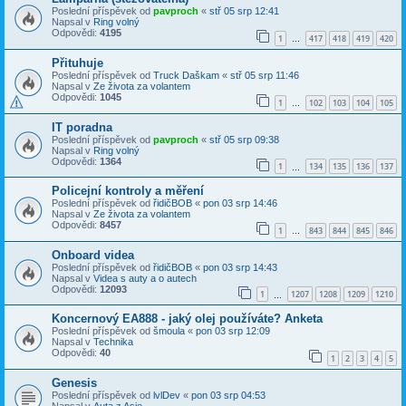
Poslední příspěvek od
pavproch
«
stř 05 srp 12:41
Napsal v
Ring volný
Odpovědi:
4195
1
417
418
419
420
…
Přituhuje
Poslední příspěvek od
Truck Daškam
«
stř 05 srp 11:46
Napsal v
Ze života za volantem
Odpovědi:
1045
1
102
103
104
105
…
IT poradna
Poslední příspěvek od
pavproch
«
stř 05 srp 09:38
Napsal v
Ring volný
Odpovědi:
1364
1
134
135
136
137
…
Policejní kontroly a měření
Poslední příspěvek od
řidičBOB
«
pon 03 srp 14:46
Napsal v
Ze života za volantem
Odpovědi:
8457
1
843
844
845
846
…
Onboard videa
Poslední příspěvek od
řidičBOB
«
pon 03 srp 14:43
Napsal v
Videa s auty a o autech
Odpovědi:
12093
1
1207
1208
1209
1210
…
Koncernový EA888 - jaký olej používáte? Anketa
Poslední příspěvek od
šmoula
«
pon 03 srp 12:09
Napsal v
Technika
Odpovědi:
40
1
2
3
4
5
Genesis
Poslední příspěvek od
lvlDev
«
pon 03 srp 04:53