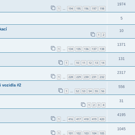
1974
1
194
195
196
197
198
…
5
kací
10
1
2
1371
1
134
135
136
137
138
…
131
1
10
11
12
13
14
…
2317
1
228
229
230
231
232
…
 vozidla #2
556
1
52
53
54
55
56
…
31
1
2
3
4
4195
1
416
417
418
419
420
…
1045
1
101
102
103
104
105
…