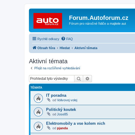
Forum.Autoforum.cz
Fórum pro náročné řidiče a majitele aut
Rychlé odkazy
FAQ
Obsah fóra
Hledat
Aktivní témata
Aktivní témata
Přejít na rozšířené vyhledávání
Hledat
Pokročilé hledání
TÉMATA
IT poradna
od
Volivovej volej
Politický koutek
od
Jose85
Elektromobily a vse kolem nich
od
pjanda