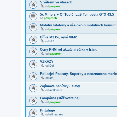
S větrem ve vlasech....
od
pavproch
5x Millers + OffTopíč: LaS Tempesta GTX 43.5
od
pavproch
Mobilní telefony a vše okolo mobilních komuni
od
pavproch
Dříve M135i, nyní ///M2
od
M.Z.
Ceny PHM ref aktuální válka v Iránu
od
pavproch
VZKAZY
od
Deli
Policejni Passaty, Superby a neoznacena merici
od
ctrl_j
Zajímavé nabídky / slevy
od
mattonecz
Lampárna (stěžovatelna)
od
pavproch
Přituhuje
od
ultima ratio