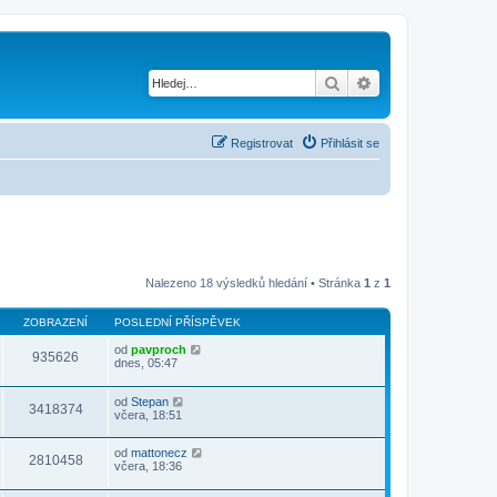
Hledat
Pokročilé hledání
Registrovat
Přihlásit se
Nalezeno 18 výsledků hledání • Stránka
1
z
1
ZOBRAZENÍ
POSLEDNÍ PŘÍSPĚVEK
od
pavproch
935626
dnes, 05:47
od
Stepan
3418374
včera, 18:51
od
mattonecz
2810458
včera, 18:36