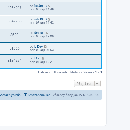
od
řidičBOB
4954916
pon 03 srp 14:46
od
řidičBOB
5547785
pon 03 srp 14:43
od
šmoula
3592
pon 03 srp 12:09
od
lvlDev
61316
pon 03 srp 04:53
od
M.Z.
2194274
sob 01 srp 19:21
Nalezeno 18 výsledků hledání • Stránka
1
z
1
Přejít na
Kontaktujte nás
Smazat cookies
Všechny časy jsou v
UTC+01:00