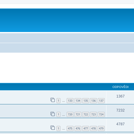
ODPOVĚDI
1367
1
133
134
135
136
137
…
7232
1
720
721
722
723
724
…
4787
1
475
476
477
478
479
…