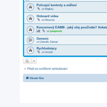
Policejní kontroly a měření
od
Majkky
Onboard videa
od
Moucha
Koncernový EA888 - jaký olej používáte? Anket
od
pavproch
Genesis
od
Zdeněk Zdenal
Rychlodotazy
od
Arnošt
Přejít na rozšířené vyhledávání
Obsah fóra