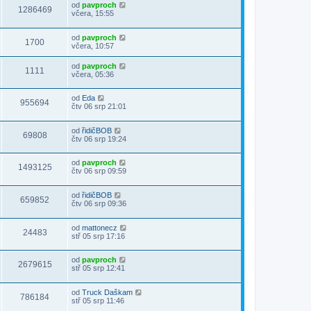
od
pavproch
1286469
včera, 15:55
od
pavproch
1700
včera, 10:57
od
pavproch
1111
včera, 05:36
od
Eda
955694
čtv 06 srp 21:01
od
řidičBOB
69808
čtv 06 srp 19:24
od
pavproch
1493125
čtv 06 srp 09:59
od
řidičBOB
659852
čtv 06 srp 09:36
od
mattonecz
24483
stř 05 srp 17:16
od
pavproch
2679615
stř 05 srp 12:41
od
Truck Daškam
786184
stř 05 srp 11:46