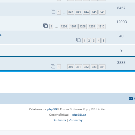
8457
1
842
843
844
845
846
…
12093
1
1206
1207
1208
1209
1210
…
a
40
1
2
3
4
5
9
3833
1
380
381
382
383
384
…
Založeno na
phpBB
® Forum Software © phpBB Limited
Český překlad –
phpBB.cz
Soukromí
|
Podmínky