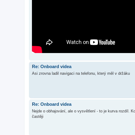
Re: Onboard videa
Asi zrovna ladil navigaci na telefonu, který měl v držáku
Re: Onboard videa
Nejde o obhajování, ale o vysvětlení - to je kurva rozdíl. 
častěji