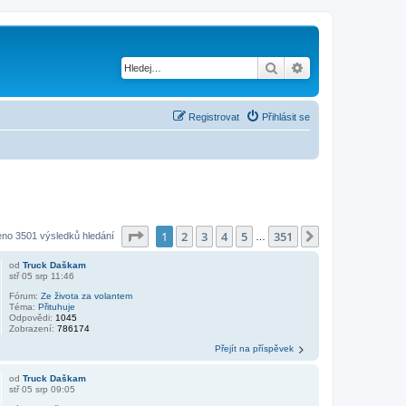
Hledat
Pokročilé hledání
Registrovat
Přihlásit se
Stránka
1
z
351
1
2
3
4
5
351
Další
eno 3501 výsledků hledání
…
od
Truck Daškam
stř 05 srp 11:46
Fórum:
Ze života za volantem
Téma:
Přituhuje
Odpovědi:
1045
Zobrazení:
786174
Přejít na příspěvek
od
Truck Daškam
stř 05 srp 09:05