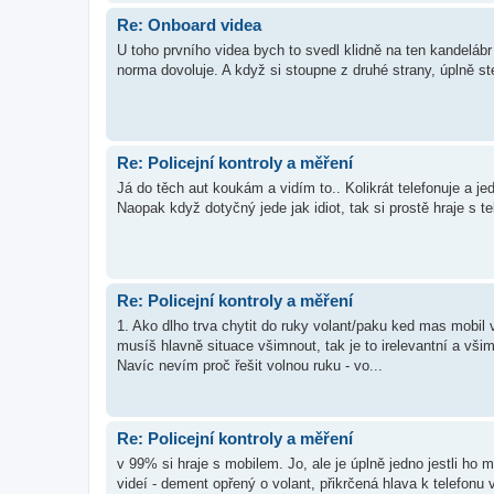
Re: Onboard videa
U toho prvního videa bych to svedl klidně na ten kandelábr 
norma dovoluje. A když si stoupne z druhé strany, úplně 
Re: Policejní kontroly a měření
Já do těch aut koukám a vidím to.. Kolikrát telefonuje a je
Naopak když dotyčný jede jak idiot, tak si prostě hraje s 
Re: Policejní kontroly a měření
1. Ako dlho trva chytit do ruky volant/paku ked mas mobil v
musíš hlavně situace všimnout, tak je to irelevantní a všimn
Navíc nevím proč řešit volnou ruku - vo...
Re: Policejní kontroly a měření
v 99% si hraje s mobilem. Jo, ale je úplně jedno jestli ho
videí - dement opřený o volant, přikrčená hlava k telefonu 