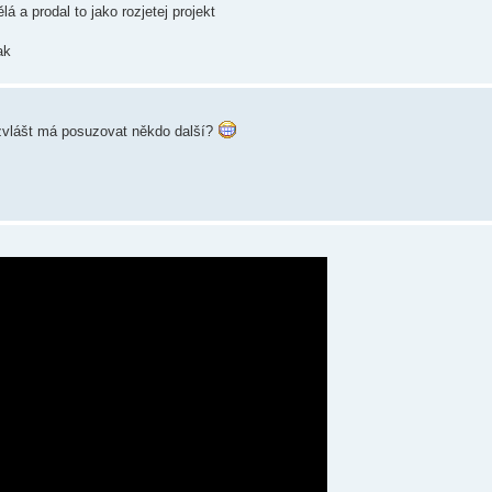
á a prodal to jako rozjetej projekt
ak
 zvlášt má posuzovat někdo další?