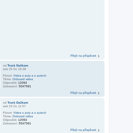
Přejít na příspěvek
od
Truck Daškam
sob 25 črc 16:38
Fórum:
Videa s auty a o autech
Téma:
Onboard videa
Odpovědi:
12093
Zobrazení:
5547591
Přejít na příspěvek
od
Truck Daškam
sob 25 črc 11:57
Fórum:
Videa s auty a o autech
Téma:
Onboard videa
Odpovědi:
12093
Zobrazení:
5547591
Přejít na příspěvek