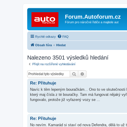
Forum.Autoforum.cz
Fórum pro náročné řidiče a majitele aut
Rychlé odkazy
FAQ
Obsah fóra
Hledat
Nalezeno 3501 výsledků hledání
Přejít na rozšířené vyhledávání
Hledat
Pokročilé hledání
Re: Přituhuje
Navíc k těm lepeným bouračkám... Ono to ve skutečnosti le
který maj čísla z té bouračky. Tam má fungovat nějaký vyř
fungovalo, protože již vyřazený vozy se ...
Re: Přituhuje
No nevím. Kamarád si staví od nova Defendra, dělá to už te