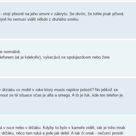
- stojí přesně na jeho úrovni v zákrytu. Se divím, že tohle jinak přísná
stejně ho nemusí vidět někdo z druhého směru
de normálně.
telefonem (at je kdekoliv), vykecává se spolujezdcem nebo žere
 drziaku vs mobil v ruke ktory musis najskor polozit? No jelikož se
out se té situace včas je alfa a omega. A to je fuk, kde ten telefon je.
 má v ruce nebo v držáku. Kdyby to bylo v kameře vidět, tak je toho mrak
v držáku, něco tam tuká a jede jak debil. A tak či onak - nečumí prostě