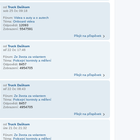
od
Truck Daškam
sob 25 črc 09:18
Fórum:
Videa s auty a o autech
Téma:
Onboard videa
Odpovědi:
12093
Zobrazení:
5547591
Přejít na příspěvek
od
Truck Daškam
stř 22 črc 17:46
Fórum:
Ze života za volantem
Téma:
Policejní kontroly a měření
Odpovědi:
8457
Zobrazení:
4954705
Přejít na příspěvek
od
Truck Daškam
stř 22 črc 08:43
Fórum:
Ze života za volantem
Téma:
Policejní kontroly a měření
Odpovědi:
8457
Zobrazení:
4954705
Přejít na příspěvek
od
Truck Daškam
úte 21 črc 21:32
Fórum:
Ze života za volantem
Téma:
Policejní kontroly a měření