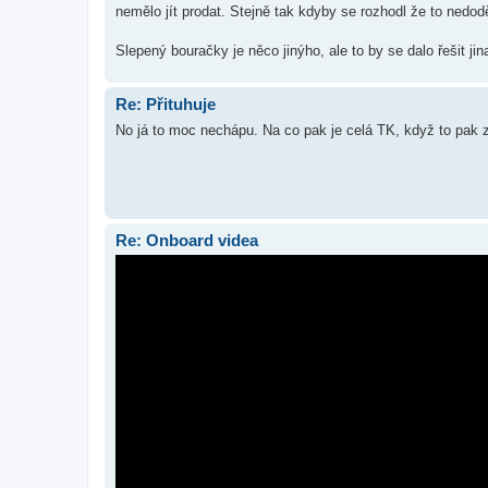
nemělo jít prodat. Stejně tak kdyby se rozhodl že to nedoděl
Slepený bouračky je něco jinýho, ale to by se dalo řešit jin
Re: Přituhuje
No já to moc nechápu. Na co pak je celá TK, když to pak
Re: Onboard videa