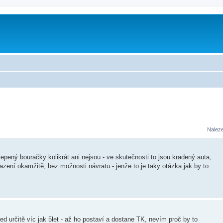
Nalez
pený bouračky kolikrát ani nejsou - ve skutečnosti to jsou kradený auta,
azení okamžitě, bez možnosti návratu - jenže to je taky otázka jak by to
d určitě víc jak 5let - až ho postaví a dostane TK, nevím proč by to