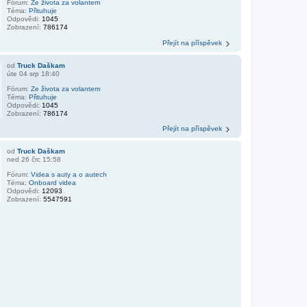
Fórum:
Ze života za volantem
Téma:
Přituhuje
Odpovědi:
1045
Zobrazení:
786174
Přejít na příspěvek
od
Truck Daškam
úte 04 srp 18:40
Fórum:
Ze života za volantem
Téma:
Přituhuje
Odpovědi:
1045
Zobrazení:
786174
Přejít na příspěvek
od
Truck Daškam
ned 26 črc 15:58
Fórum:
Videa s auty a o autech
Téma:
Onboard videa
Odpovědi:
12093
Zobrazení:
5547591