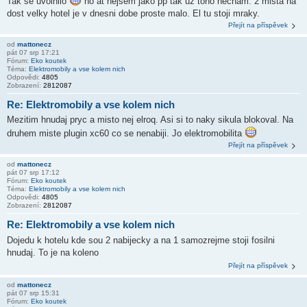
Tak se uvolnilo
no at nejsem jako pp tak uz toho necham. 2 mista na
dost velky hotel je v dnesni dobe proste malo. El tu stoji mraky.
Přejít na příspěvek
od
mattonecz
pát 07 srp 17:21
Fórum:
Eko koutek
Téma:
Elektromobily a vse kolem nich
Odpovědi:
4805
Zobrazení:
2812087
Re: Elektromobily a vse kolem nich
Mezitim hnudaj pryc a misto nej elroq. Asi si to naky sikula blokoval. Na
druhem miste plugin xc60 co se nenabiji. Jo elektromobilita
Přejít na příspěvek
od
mattonecz
pát 07 srp 17:12
Fórum:
Eko koutek
Téma:
Elektromobily a vse kolem nich
Odpovědi:
4805
Zobrazení:
2812087
Re: Elektromobily a vse kolem nich
Dojedu k hotelu kde sou 2 nabijecky a na 1 samozrejme stoji fosilni
hnudaj. To je na koleno
Přejít na příspěvek
od
mattonecz
pát 07 srp 15:31
Fórum:
Eko koutek