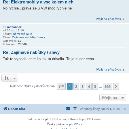
Re: Elektromobily a vse kolem nich
No rychle.. právě že u VW moc rychle ne
Přejít na příspěvek
od
mattonecz
stř 05 srp 17:16
Fórum:
Německá auta
Téma:
Zajímavé nabídky / slevy
Odpovědi:
31
Zobrazení:
24546
Re: Zajímavé nabídky / slevy
Tak to vypada jeste lip jak ta drivalia. To je super cena
Přejít na příspěvek
Stránka
1
z
365
1
2
3
4
5
365
Další
Nalezeno 3649 výsledků hledání
…
Přejít na
Obsah fóra
Všechny časy jsou v
UTC+01:00
Založeno na
phpBB
® Forum Software © phpBB Limited
Český překlad –
phpBB.cz