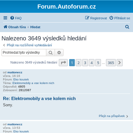
Forum.Autoforum.cz
FAQ
Registrovat
Přihlásit se
H
Obsah fóra
Hledat
l
Nalezeno 3649 výsledků hledání
e
Přejít na rozšířené vyhledávání
d
Hledat
Pokročilé hledání
a
Stránka
1
z
365
1
2
3
4
5
365
Další
Nalezeno 3649 výsledků hledání
t
…
od
mattonecz
včera, 16:16
Fórum:
Eko koutek
Téma:
Elektromobily a vse kolem nich
Odpovědi:
4805
Zobrazení:
2812087
Re: Elektromobily a vse kolem nich
Sorry.
Přejít na příspěvek
od
mattonecz
včera, 13:53
Fórum:
Eko koutek