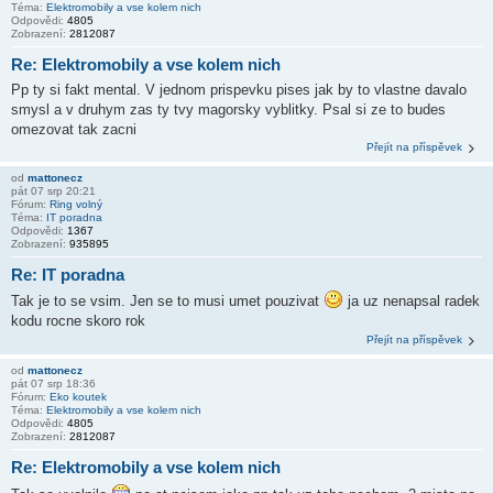
Téma:
Elektromobily a vse kolem nich
Odpovědi:
4805
Zobrazení:
2812087
Re: Elektromobily a vse kolem nich
Pp ty si fakt mental. V jednom prispevku pises jak by to vlastne davalo
smysl a v druhym zas ty tvy magorsky vyblitky. Psal si ze to budes
omezovat tak zacni
Přejít na příspěvek
od
mattonecz
pát 07 srp 20:21
Fórum:
Ring volný
Téma:
IT poradna
Odpovědi:
1367
Zobrazení:
935895
Re: IT poradna
Tak je to se vsim. Jen se to musi umet pouzivat
ja uz nenapsal radek
kodu rocne skoro rok
Přejít na příspěvek
od
mattonecz
pát 07 srp 18:36
Fórum:
Eko koutek
Téma:
Elektromobily a vse kolem nich
Odpovědi:
4805
Zobrazení:
2812087
Re: Elektromobily a vse kolem nich