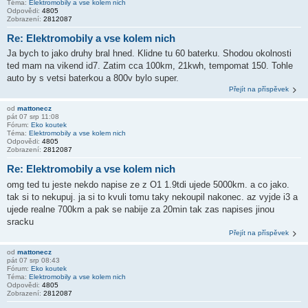
Téma:
Elektromobily a vse kolem nich
Odpovědi:
4805
Zobrazení:
2812087
Re: Elektromobily a vse kolem nich
Ja bych to jako druhy bral hned. Klidne tu 60 baterku. Shodou okolnosti
ted mam na vikend id7. Zatim cca 100km, 21kwh, tempomat 150. Tohle
auto by s vetsi baterkou a 800v bylo super.
Přejít na příspěvek
od
mattonecz
pát 07 srp 11:08
Fórum:
Eko koutek
Téma:
Elektromobily a vse kolem nich
Odpovědi:
4805
Zobrazení:
2812087
Re: Elektromobily a vse kolem nich
omg ted tu jeste nekdo napise ze z O1 1.9tdi ujede 5000km. a co jako.
tak si to nekupuj. ja si to kvuli tomu taky nekoupil nakonec. az vyjde i3 a
ujede realne 700km a pak se nabije za 20min tak zas napises jinou
sracku
Přejít na příspěvek
od
mattonecz
pát 07 srp 08:43
Fórum:
Eko koutek
Téma:
Elektromobily a vse kolem nich
Odpovědi:
4805
Zobrazení:
2812087