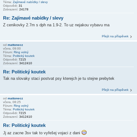
Téma:
Zajímavé nabídky / slevy
Odpovědi:
31
Zobrazení:
24178
Re: Zajímavé nabídky / slevy
Z cenikovky 2.7m s dph na 1.9-2. To uz nejakou vybavu ma
Přejít na příspěvek
od
mattonecz
včera, 09:00
Fórum:
Ring volný
Téma:
Politický koutek
Odpovědi:
7215
Zobrazení:
3412410
Re: Politický koutek
Tak na slovaky staci postvat psy kterejch je tu stejne prebytek
Přejít na příspěvek
od
mattonecz
včera, 08:25
Fórum:
Ring volný
Téma:
Politický koutek
Odpovědi:
7215
Zobrazení:
3412410
Re: Politický koutek
Jj az zacne 3sv tak to vyřešej vojaci z dani