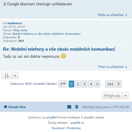
Jj Google blaznum zhorsuje vyhledavani
Přejít na příspěvek
od
mattonecz
úte 28 črc 20:42
Fórum:
Ring volný
Téma:
Mobilní telefony a vše okolo mobilních komunikací
Odpovědi:
6
Zobrazení:
803
Re: Mobilní telefony a vše okolo mobilních komunikací
Tady uz asi ani doktor nepomuze
Přejít na příspěvek
Stránka
1
z
364
1
2
3
4
5
364
Další
Nalezeno 3640 výsledků hledání
…
Přejít na
Obsah fóra
Všechny časy jsou v
UTC+01:00
Založeno na
phpBB
® Forum Software © phpBB Limited
Český překlad –
phpBB.cz
Soukromí
|
Podmínky