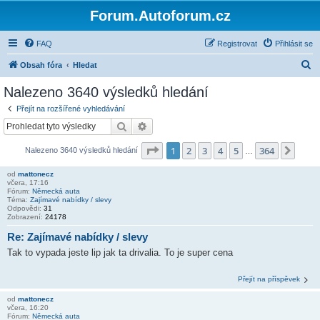
Forum.Autoforum.cz
FAQ
Registrovat
Přihlásit se
H
Obsah fóra
Hledat
l
Nalezeno 3640 výsledků hledání
e
Přejít na rozšířené vyhledávání
d
Hledat
Pokročilé hledání
a
Stránka
1
z
364
1
2
3
4
5
364
Další
Nalezeno 3640 výsledků hledání
t
…
od
mattonecz
včera, 17:16
Fórum:
Německá auta
Téma:
Zajímavé nabídky / slevy
Odpovědi:
31
Zobrazení:
24178
Re: Zajímavé nabídky / slevy
Tak to vypada jeste lip jak ta drivalia. To je super cena
Přejít na příspěvek
od
mattonecz
včera, 16:20
Fórum:
Německá auta