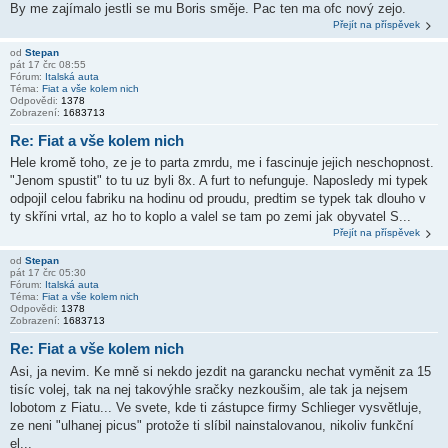
By me zajímalo jestli se mu Boris směje. Pac ten ma ofc nový zejo.
Přejít na příspěvek
od
Stepan
pát 17 črc 08:55
Fórum:
Italská auta
Téma:
Fiat a vše kolem nich
Odpovědi:
1378
Zobrazení:
1683713
Re: Fiat a vše kolem nich
Hele kromě toho, ze je to parta zmrdu, me i fascinuje jejich neschopnost.
"Jenom spustit" to tu uz byli 8x. A furt to nefunguje. Naposledy mi typek
odpojil celou fabriku na hodinu od proudu, predtim se typek tak dlouho v
ty skříni vrtal, az ho to koplo a valel se tam po zemi jak obyvatel S...
Přejít na příspěvek
od
Stepan
pát 17 črc 05:30
Fórum:
Italská auta
Téma:
Fiat a vše kolem nich
Odpovědi:
1378
Zobrazení:
1683713
Re: Fiat a vše kolem nich
Asi, ja nevim. Ke mně si nekdo jezdit na garancku nechat vyměnit za 15
tisíc volej, tak na nej takovýhle sračky nezkoušim, ale tak ja nejsem
lobotom z Fiatu... Ve svete, kde ti zástupce firmy Schlieger vysvětluje,
ze neni "ulhanej picus" protože ti slíbil nainstalovanou, nikoliv funkční
el...