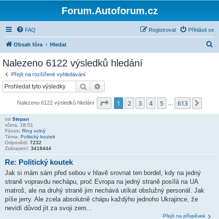
Forum.Autoforum.cz
FAQ
Registrovat
Přihlásit se
H
Obsah fóra
Hledat
l
Nalezeno 6122 výsledků hledání
e
Přejít na rozšířené vyhledávání
d
Hledat
Pokročilé hledání
a
Stránka
1
z
613
1
2
3
4
5
613
Další
Nalezeno 6122 výsledků hledání
t
…
od
Stepan
včera, 18:51
Fórum:
Ring volný
Téma:
Politický koutek
Odpovědi:
7232
Zobrazení:
3418444
Re: Politický koutek
Jak si mám sám před sebou v hlavě srovnat ten bordel, kdy na jedný
straně vopravdu nechápu, proč Evropa na jedný straně posílá na UA
matroš, ale na druhý straně jim nechává utíkat obslužný personál. Jak
píše jerry. Ale zcela absolutně chápu každýho jednoho Ukrajince, že
nevidí důvod jít za svoji zem...
Přejít na příspěvek