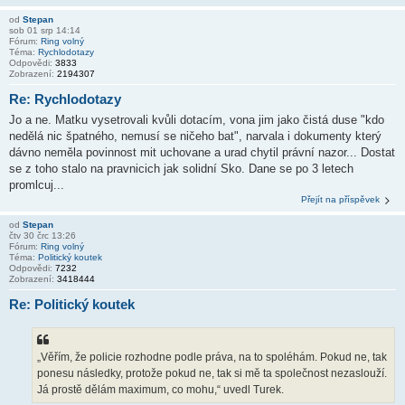
od
Stepan
sob 01 srp 14:14
Fórum:
Ring volný
Téma:
Rychlodotazy
Odpovědi:
3833
Zobrazení:
2194307
Re: Rychlodotazy
Jo a ne. Matku vysetrovali kvůli dotacím, vona jim jako čistá duse "kdo
nedělá nic špatného, nemusí se ničeho bat", narvala i dokumenty který
dávno neměla povinnost mit uchovane a urad chytil právní nazor... Dostat
se z toho stalo na pravnicich jak solidní Sko. Dane se po 3 letech
promlcuj...
Přejít na příspěvek
od
Stepan
čtv 30 črc 13:26
Fórum:
Ring volný
Téma:
Politický koutek
Odpovědi:
7232
Zobrazení:
3418444
Re: Politický koutek
„Věřím, že policie rozhodne podle práva, na to spoléhám. Pokud ne, tak
ponesu následky, protože pokud ne, tak si mě ta společnost nezaslouží.
Já prostě dělám maximum, co mohu,“ uvedl Turek.