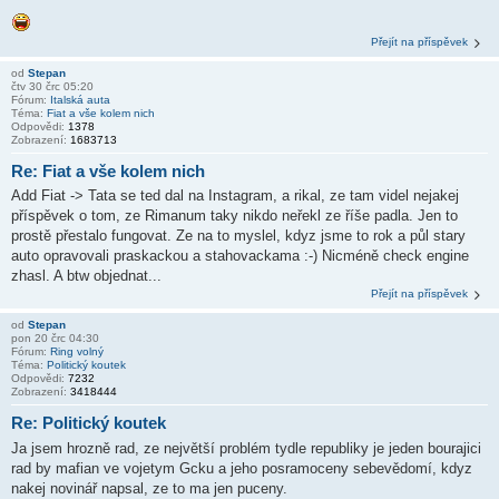
Přejít na příspěvek
od
Stepan
čtv 30 črc 05:20
Fórum:
Italská auta
Téma:
Fiat a vše kolem nich
Odpovědi:
1378
Zobrazení:
1683713
Re: Fiat a vše kolem nich
Add Fiat -> Tata se ted dal na Instagram, a rikal, ze tam videl nejakej
příspěvek o tom, ze Rimanum taky nikdo neřekl ze říše padla. Jen to
prostě přestalo fungovat. Ze na to myslel, kdyz jsme to rok a půl stary
auto opravovali praskackou a stahovackama :-) Nicméně check engine
zhasl. A btw objednat...
Přejít na příspěvek
od
Stepan
pon 20 črc 04:30
Fórum:
Ring volný
Téma:
Politický koutek
Odpovědi:
7232
Zobrazení:
3418444
Re: Politický koutek
Ja jsem hrozně rad, ze největší problém tydle republiky je jeden bourajici
rad by mafian ve vojetym Gcku a jeho posramoceny sebevědomí, kdyz
nakej novinář napsal, ze to ma jen puceny.