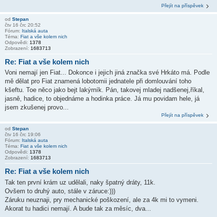
Přejít na příspěvek
od
Stepan
čtv 16 črc 20:52
Fórum:
Italská auta
Téma:
Fiat a vše kolem nich
Odpovědi:
1378
Zobrazení:
1683713
Re: Fiat a vše kolem nich
Voni nemají jen Fiat... Dokonce i jejich jiná značka své Hrkáto má. Podle
mě dělat pro Fiat znamená lobotomii jednatele při domlouvání toho
kšeftu. Toe něco jako bejt lakýrník. Pán, takovej mladej nadšenej,říkal,
jasně, hadice, to objednáme a hodinka práce. Já mu povidam hele, já
jsem zkušenej provo...
Přejít na příspěvek
od
Stepan
čtv 16 črc 19:06
Fórum:
Italská auta
Téma:
Fiat a vše kolem nich
Odpovědi:
1378
Zobrazení:
1683713
Re: Fiat a vše kolem nich
Tak ten první krám uz udělali, naky špatný dráty, 11k.
Ovšem to druhý auto, stále v záruce:)))
Záruku neuznaji, pry mechanické poškození, ale za 4k mi to vymeni.
Akorat tu hadici nemají. A bude tak za měsíc, dva...