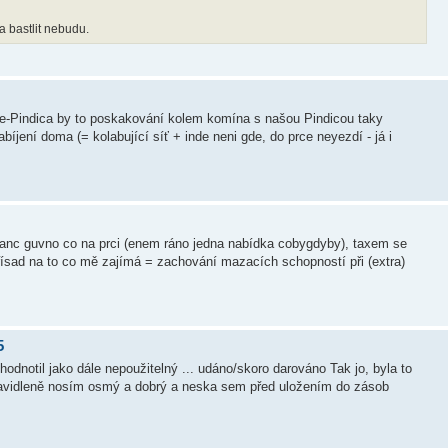
a bastlit nebudu.
 e-Pindica by to poskakování kolem komína s našou Pindicou taky
íjení doma (= kolabující síť + inde neni gde, do prce neyezdí - já i
ganc guvno co na prci (enem ráno jedna nabídka cobygdyby), taxem se
přísad na to co mě zajímá = zachování mazacích schopností při (extra)
5
dnotil jako dále nepoužitelný ... udáno/skoro darováno Tak jo, byla to
ravidleně nosím osmý a dobrý a neska sem před uložením do zásob