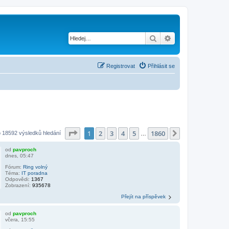
Hledat
Pokročilé hledání
Registrovat
Přihlásit se
Stránka
1
z
1860
1
2
3
4
5
1860
Další
 18592 výsledků hledání
…
od
pavproch
dnes, 05:47
Fórum:
Ring volný
Téma:
IT poradna
Odpovědi:
1367
Zobrazení:
935678
Přejít na příspěvek
od
pavproch
včera, 15:55