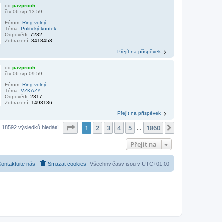
od
pavproch
čtv 06 srp 13:59
Fórum:
Ring volný
Téma:
Politický koutek
Odpovědi:
7232
Zobrazení:
3418453
Přejít na příspěvek
od
pavproch
čtv 06 srp 09:59
Fórum:
Ring volný
Téma:
VZKAZY
Odpovědi:
2317
Zobrazení:
1493136
Přejít na příspěvek
Stránka
1
z
1860
1
2
3
4
5
1860
Další
 18592 výsledků hledání
…
Přejít na
Kontaktujte nás
Smazat cookies
Všechny časy jsou v
UTC+01:00