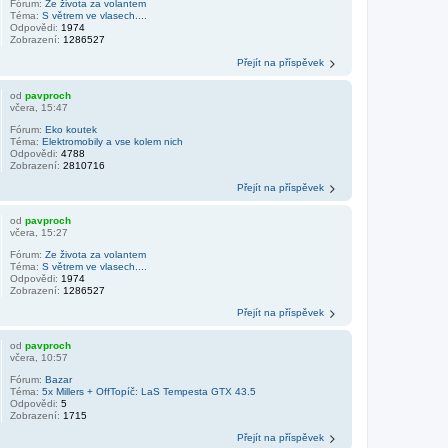
Fórum:
Ze života za volantem
Téma:
S větrem ve vlasech....
Odpovědi:
1974
Zobrazení:
1286527
Přejít na příspěvek
od
pavproch
včera, 15:47
Fórum:
Eko koutek
Téma:
Elektromobily a vse kolem nich
Odpovědi:
4788
Zobrazení:
2810716
Přejít na příspěvek
od
pavproch
včera, 15:27
Fórum:
Ze života za volantem
Téma:
S větrem ve vlasech....
Odpovědi:
1974
Zobrazení:
1286527
Přejít na příspěvek
od
pavproch
včera, 10:57
Fórum:
Bazar
Téma:
5x Millers + OffTopíč: LaS Tempesta GTX 43.5
Odpovědi:
5
Zobrazení:
1715
Přejít na příspěvek