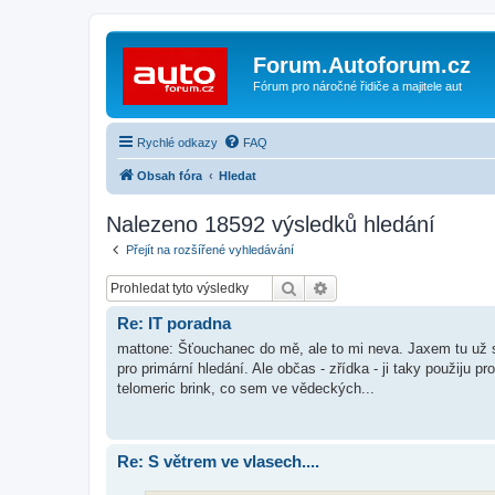
Forum.Autoforum.cz
Fórum pro náročné řidiče a majitele aut
Rychlé odkazy
FAQ
Obsah fóra
Hledat
Nalezeno 18592 výsledků hledání
Přejít na rozšířené vyhledávání
Hledat
Pokročilé hledání
Re: IT poradna
mattone: Šťouchanec do mě, ale to mi neva. Jaxem tu už spa
pro primární hledání. Ale občas - zřídka - ji taky použiju 
telomeric brink, co sem ve vědeckých...
Re: S větrem ve vlasech....