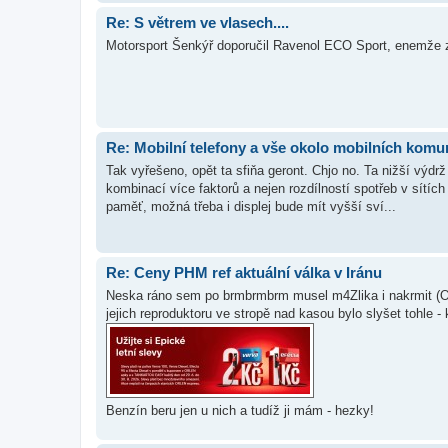
Re: S větrem ve vlasech....
Motorsport Šenkýř doporučil Ravenol ECO Sport, enemže za 6
Re: Mobilní telefony a vše okolo mobilních komu
Tak vyřešeno, opět ta sfiňa geront. Chjo no. Ta nižší vý
kombinací více faktorů a nejen rozdílností spotřeb v sítí
paměť, možná třeba i displej bude mít vyšší sví...
Re: Ceny PHM ref aktuální válka v Iránu
Neska ráno sem po brmbrmbrm musel m4Zlika i nakrmit (Or
jejich reproduktoru ve stropě nad kasou bylo slyšet tohle - 
Benzín beru jen u nich a tudíž ji mám - hezky!