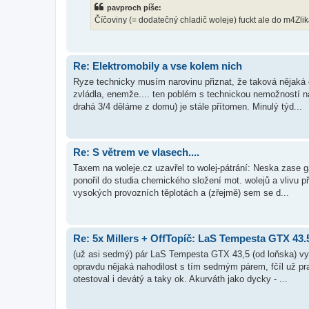
pavproch píše:
Číčoviny (= dodatečný chladič woleje) fuckt ale do m4Zlik
Re: Elektromobily a vse kolem nich
Ryze technicky musím narovinu přiznat, že taková nějaká
zvládla, enemže.... ten poblém s technickou nemožností nab
drahá 3/4 děláme z domu) je stále přítomen. Minulý týd...
Re: S větrem ve vlasech....
Taxem na woleje.cz uzavřel to wolej-pátrání: Neska zase 
ponořil do studia chemického složení mot. wolejů a vlivu 
vysokých provozních těplotách a (zřejmě) sem se d...
Re: 5x Millers + OffTopíč: LaS Tempesta GTX 43.
(už asi sedmý) pár LaS Tempesta GTX 43,5 (od loňska) vyho
opravdu nějaká nahodilost s tím sedmým párem, fčíl už p
otestoval i devátý a taky ok. Akurváth jako dycky - ...