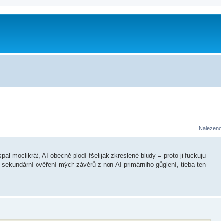
Nalezeno
l moclikrát, AI obecně plodí fšelijak zkreslené bludy = proto ji fuckuju
pro sekundární ověření mých závěrů z non-AI primárního gůglení, třeba ten