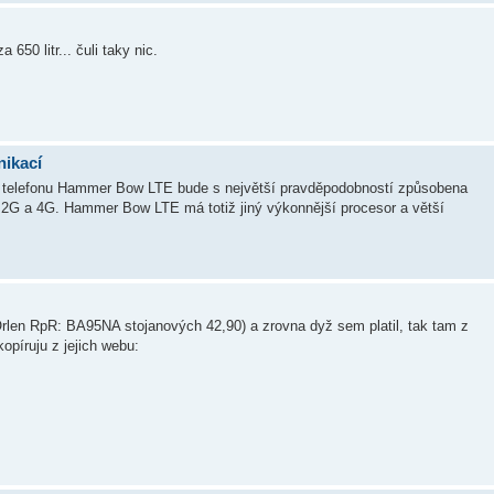
50 litr... čuli taky nic.
nikací
drž telefonu Hammer Bow LTE bude s největší pravděpodobností způsobena
ch 2G a 4G. Hammer Bow LTE má totiž jiný výkonnější procesor a větší
len RpR: BA95NA stojanových 42,90) a zrovna dyž sem platil, tak tam z
kopíruju z jejich webu: