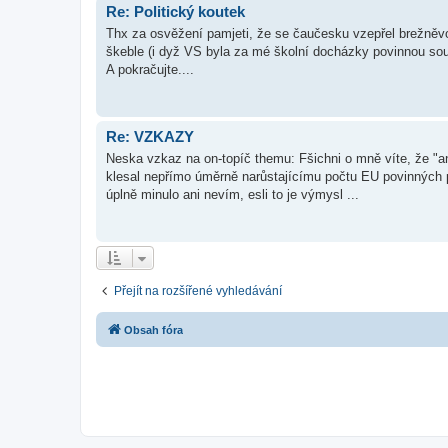
Re: Politický koutek
Thx za osvěžení pamjeti, že se čaučesku vzepřel brežněvov
škeble (i dyž VS byla za mé školní docházky povinnou sou
A pokračujte....
Re: VZKAZY
Neska vzkaz na on-topíč themu: Fšichni o mně víte, že "
klesal nepřímo úměrně narůstajícímu počtu EU povinných p
úplně minulo ani nevím, esli to je výmysl ...
Přejít na rozšířené vyhledávání
Obsah fóra