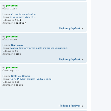
od
pavproch
včera, 10:34
Fórum:
Ze života za volantem
Téma:
S větrem ve vlasech....
Odpovědi:
1974
Zobrazení:
1286527
Přejít na příspěvek
od
pavproch
včera, 05:36
Fórum:
Ring volný
Téma:
Mobilní telefony a vše okolo mobilních komunikací
Odpovědi:
10
Zobrazení:
1118
Přejít na příspěvek
od
pavproch
čtv 06 srp 14:11
Fórum:
Nafta vs. Benzin
Téma:
Ceny PHM ref aktuální válka v Iránu
Odpovědi:
131
Zobrazení:
69840
Přejít na příspěvek