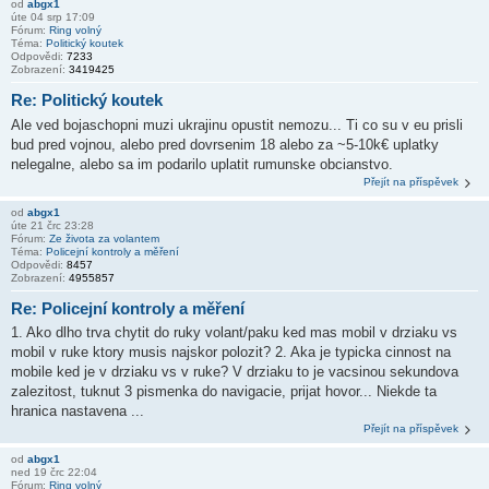
od
abgx1
úte 04 srp 17:09
Fórum:
Ring volný
Téma:
Politický koutek
Odpovědi:
7233
Zobrazení:
3419425
Re: Politický koutek
Ale ved bojaschopni muzi ukrajinu opustit nemozu... Ti co su v eu prisli
bud pred vojnou, alebo pred dovrsenim 18 alebo za ~5-10k€ uplatky
nelegalne, alebo sa im podarilo uplatit rumunske obcianstvo.
Přejít na příspěvek
od
abgx1
úte 21 črc 23:28
Fórum:
Ze života za volantem
Téma:
Policejní kontroly a měření
Odpovědi:
8457
Zobrazení:
4955857
Re: Policejní kontroly a měření
1. Ako dlho trva chytit do ruky volant/paku ked mas mobil v drziaku vs
mobil v ruke ktory musis najskor polozit? 2. Aka je typicka cinnost na
mobile ked je v drziaku vs v ruke? V drziaku to je vacsinou sekundova
zalezitost, tuknut 3 pismenka do navigacie, prijat hovor... Niekde ta
hranica nastavena ...
Přejít na příspěvek
od
abgx1
ned 19 črc 22:04
Fórum:
Ring volný