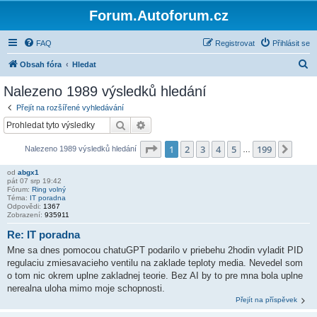
Forum.Autoforum.cz
FAQ
Registrovat
Přihlásit se
H
Obsah fóra
Hledat
l
Nalezeno 1989 výsledků hledání
e
Přejít na rozšířené vyhledávání
d
Hledat
Pokročilé hledání
a
Stránka
1
z
199
1
2
3
4
5
199
Další
Nalezeno 1989 výsledků hledání
t
…
od
abgx1
pát 07 srp 19:42
Fórum:
Ring volný
Téma:
IT poradna
Odpovědi:
1367
Zobrazení:
935911
Re: IT poradna
Mne sa dnes pomocou chatuGPT podarilo v priebehu 2hodin vyladit PID
regulaciu zmiesavacieho ventilu na zaklade teploty media. Nevedel som
o tom nic okrem uplne zakladnej teorie. Bez AI by to pre mna bola uplne
nerealna uloha mimo moje schopnosti.
Přejít na příspěvek