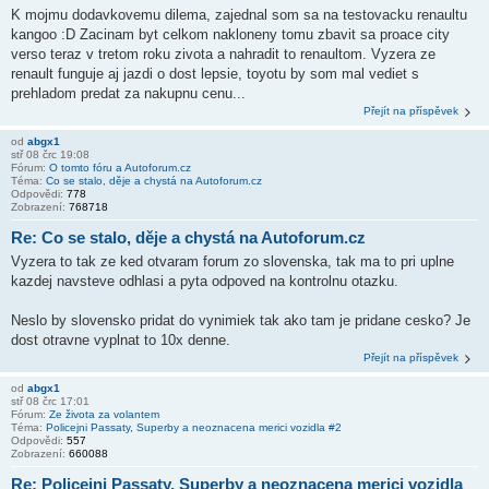
K mojmu dodavkovemu dilema, zajednal som sa na testovacku renaultu
kangoo :D Zacinam byt celkom nakloneny tomu zbavit sa proace city
verso teraz v tretom roku zivota a nahradit to renaultom. Vyzera ze
renault funguje aj jazdi o dost lepsie, toyotu by som mal vediet s
prehladom predat za nakupnu cenu...
Přejít na příspěvek
od
abgx1
stř 08 črc 19:08
Fórum:
O tomto fóru a Autoforum.cz
Téma:
Co se stalo, děje a chystá na Autoforum.cz
Odpovědi:
778
Zobrazení:
768718
Re: Co se stalo, děje a chystá na Autoforum.cz
Vyzera to tak ze ked otvaram forum zo slovenska, tak ma to pri uplne
kazdej navsteve odhlasi a pyta odpoved na kontrolnu otazku.
Neslo by slovensko pridat do vynimiek tak ako tam je pridane cesko? Je
dost otravne vyplnat to 10x denne.
Přejít na příspěvek
od
abgx1
stř 08 črc 17:01
Fórum:
Ze života za volantem
Téma:
Policejni Passaty, Superby a neoznacena merici vozidla #2
Odpovědi:
557
Zobrazení:
660088
Re: Policejni Passaty, Superby a neoznacena merici vozidla