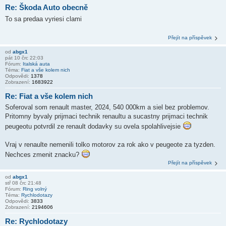
Re: Škoda Auto obecně
To sa predaa vyriesi clami
Přejít na příspěvek
od
abgx1
pát 10 črc 22:03
Fórum:
Italská auta
Téma:
Fiat a vše kolem nich
Odpovědi:
1378
Zobrazení:
1683922
Re: Fiat a vše kolem nich
Soferoval som renault master, 2024, 540 000km a siel bez problemov.
Pritomny byvaly prijmaci technik renaultu a sucastny prijmaci technik
peugeotu potvrdil ze renault dodavky su ovela spolahlivejsie
Vraj v renaulte nemenili tolko motorov za rok ako v peugeote za tyzden.
Nechces zmenit znacku?
Přejít na příspěvek
od
abgx1
stř 08 črc 21:48
Fórum:
Ring volný
Téma:
Rychlodotazy
Odpovědi:
3833
Zobrazení:
2194606
Re: Rychlodotazy