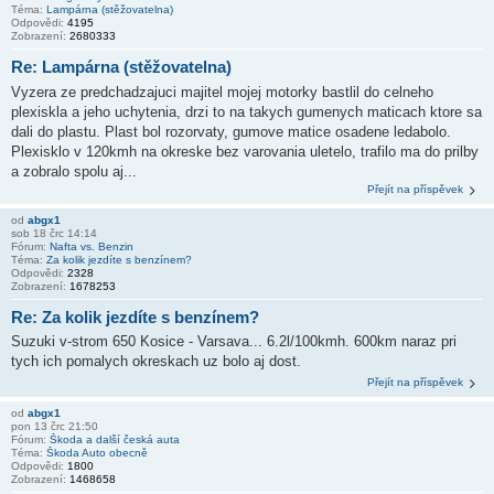
Téma:
Lampárna (stěžovatelna)
Odpovědi:
4195
Zobrazení:
2680333
Re: Lampárna (stěžovatelna)
Vyzera ze predchadzajuci majitel mojej motorky bastlil do celneho
plexiskla a jeho uchytenia, drzi to na takych gumenych maticach ktore sa
dali do plastu. Plast bol rozorvaty, gumove matice osadene ledabolo.
Plexisklo v 120kmh na okreske bez varovania uletelo, trafilo ma do prilby
a zobralo spolu aj...
Přejít na příspěvek
od
abgx1
sob 18 črc 14:14
Fórum:
Nafta vs. Benzin
Téma:
Za kolik jezdíte s benzínem?
Odpovědi:
2328
Zobrazení:
1678253
Re: Za kolik jezdíte s benzínem?
Suzuki v-strom 650 Kosice - Varsava... 6.2l/100kmh. 600km naraz pri
tych ich pomalych okreskach uz bolo aj dost.
Přejít na příspěvek
od
abgx1
pon 13 črc 21:50
Fórum:
Škoda a další česká auta
Téma:
Škoda Auto obecně
Odpovědi:
1800
Zobrazení:
1468658