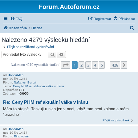
Forum.Autoforum.cz
FAQ
Registrovat
Přihlásit se
H
Obsah fóra
Hledat
l
Nalezeno 4279 výsledků hledání
e
Přejít na rozšířené vyhledávání
d
Hledat
Pokročilé hledání
a
Stránka
1
z
428
1
2
3
4
5
428
Další
Nalezeno 4279 výsledků hledání
t
…
od
HondaMan
pon 20 črc 12:58
Fórum:
Nafta vs. Benzin
Téma:
Ceny PHM ref aktuální válka v Iránu
Odpovědi:
131
Zobrazení:
69950
Re: Ceny PHM ref aktuální válka v Iránu
Mám to stejně. Tankuji u nich jen v noci, když tam není kolona a mám
"prázdno".
Přejít na příspěvek
od
HondaMan
ned 19 črc 14:14
Fórum:
Ring volný