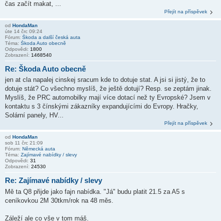
čas začít makat, ...
Přejít na příspěvek
od
HondaMan
úte 14 črc 09:24
Fórum:
Škoda a další česká auta
Téma:
Škoda Auto obecně
Odpovědi:
1800
Zobrazení:
1468540
Re: Škoda Auto obecně
jen at cla napalej cinskej sracum kde to dotuje stat. A jsi si jistý, že to
dotuje stát? Co všechno myslíš, že ještě dotují? Resp. se zeptám jinak.
Myslíš, že PRC automobilky mají více dotací než ty Evropské? Jsem v
kontaktu s 3 čínskými zákazníky expandujícími do Evropy. Hračky,
Solární panely, HV...
Přejít na příspěvek
od
HondaMan
sob 11 črc 21:09
Fórum:
Německá auta
Téma:
Zajímavé nabídky / slevy
Odpovědi:
31
Zobrazení:
24530
Re: Zajímavé nabídky / slevy
Mě ta Q8 přijde jako fajn nabídka. "Já" budu platit 21.5 za A5 s
ceníkovkou 2M 30tkm/rok na 48 měs.
Záleží ale co vše v tom máš.