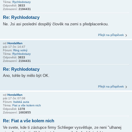
Téma:
Rychlodotazy
Odpovědi:
3833
Zobrazení:
2194431
Re: Rychlodotazy
Ne. Jsi asi poslední dospělý člověk na zemi s předplacenkou.
Přejít na příspěvek
od
HondaMan
pát 17 črc 14:47
Fórum:
Ring volný
Téma:
Rychlodotazy
Odpovědi:
3833
Zobrazení:
2194431
Re: Rychlodotazy
Ano, tohle by mělo být OK.
Přejít na příspěvek
od
HondaMan
pát 17 črc 07:08
Fórum:
Italská auta
Téma:
Fiat a vše kolem nich
Odpovědi:
1378
Zobrazení:
1683855
Re: Fiat a vše kolem nich
Ve svete, kde ti zástupce firmy Schlieger vysvětluje, ze neni "ulhanej