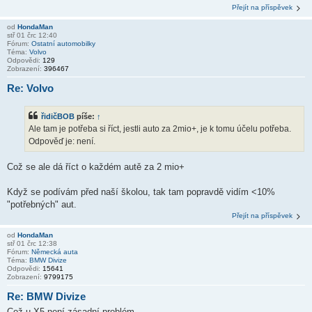
Přejít na příspěvek
od
HondaMan
stř 01 črc 12:40
Fórum:
Ostatní automobilky
Téma:
Volvo
Odpovědi:
129
Zobrazení:
396467
Re: Volvo
řidičBOB
píše:
↑
Ale tam je potřeba si říct, jestli auto za 2mio+, je k tomu účelu potřeba.
Odpověď je: není.
Což se ale dá říct o každém autě za 2 mio+
Když se podívám před naší školou, tak tam popravdě vidím <10%
"potřebných" aut.
Přejít na příspěvek
od
HondaMan
stř 01 črc 12:38
Fórum:
Německá auta
Téma:
BMW Divize
Odpovědi:
15641
Zobrazení:
9799175
Re: BMW Divize
Což u X5 není zásadní problém.