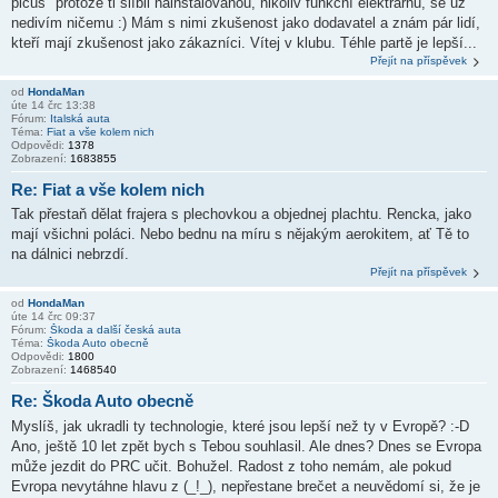
picus" protože ti slíbil nainstalovanou, nikoliv funkční elektrarnu, se uz
nedivím ničemu :) Mám s nimi zkušenost jako dodavatel a znám pár lidí,
kteří mají zkušenost jako zákazníci. Vítej v klubu. Téhle partě je lepší...
Přejít na příspěvek
od
HondaMan
úte 14 črc 13:38
Fórum:
Italská auta
Téma:
Fiat a vše kolem nich
Odpovědi:
1378
Zobrazení:
1683855
Re: Fiat a vše kolem nich
Tak přestaň dělat frajera s plechovkou a objednej plachtu. Rencka, jako
mají všichni poláci. Nebo bednu na míru s nějakým aerokitem, ať Tě to
na dálnici nebrzdí.
Přejít na příspěvek
od
HondaMan
úte 14 črc 09:37
Fórum:
Škoda a další česká auta
Téma:
Škoda Auto obecně
Odpovědi:
1800
Zobrazení:
1468540
Re: Škoda Auto obecně
Myslíš, jak ukradli ty technologie, které jsou lepší než ty v Evropě? :-D
Ano, ještě 10 let zpět bych s Tebou souhlasil. Ale dnes? Dnes se Evropa
může jezdit do PRC učit. Bohužel. Radost z toho nemám, ale pokud
Evropa nevytáhne hlavu z (_!_), nepřestane brečet a neuvědomí si, že je