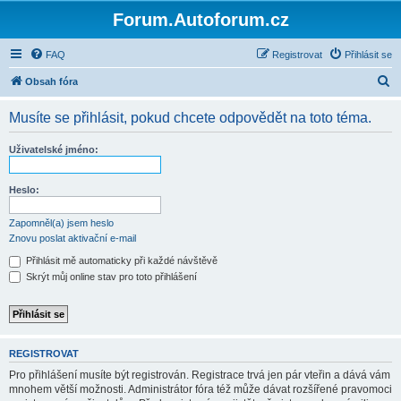
Forum.Autoforum.cz
FAQ
Registrovat
Přihlásit se
H
Obsah fóra
l
Musíte se přihlásit, pokud chcete odpovědět na toto téma.
e
d
Uživatelské jméno:
a
t
Heslo:
Zapomněl(a) jsem heslo
Znovu poslat aktivační e-mail
Přihlásit mě automaticky při každé návštěvě
Skrýt můj online stav pro toto přihlášení
REGISTROVAT
Pro přihlášení musíte být registrován. Registrace trvá jen pár vteřin a dává vám
mnohem větší možnosti. Administrátor fóra též může dávat rozšířené pravomoci