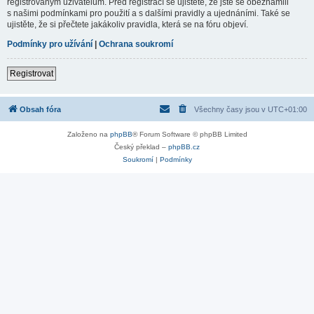
registrovaným uživatelům. Před registrací se ujistěte, že jste se obeznámili
s našimi podmínkami pro použití a s dalšími pravidly a ujednáními. Také se
ujistěte, že si přečtete jakákoliv pravidla, která se na fóru objeví.
Podmínky pro užívání
|
Ochrana soukromí
Registrovat
Obsah fóra
Všechny časy jsou v
UTC+01:00
Založeno na
phpBB
® Forum Software © phpBB Limited
Český překlad –
phpBB.cz
Soukromí
|
Podmínky