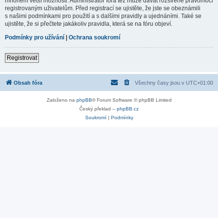
mnohem větší možnosti. Administrátor fóra též může dávat rozšířené pravomoci
registrovaným uživatelům. Před registrací se ujistěte, že jste se obeznámili
s našimi podmínkami pro použití a s dalšími pravidly a ujednáními. Také se
ujistěte, že si přečtete jakákoliv pravidla, která se na fóru objeví.
Podmínky pro užívání
|
Ochrana soukromí
Registrovat
Obsah fóra
Všechny časy jsou v
UTC+01:00
Založeno na
phpBB
® Forum Software © phpBB Limited
Český překlad –
phpBB.cz
Soukromí
|
Podmínky