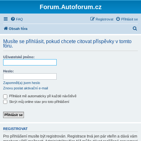
Forum.Autoforum.cz
FAQ
Registrovat
Přihlásit se
H
Obsah fóra
l
Musíte se přihlásit, pokud chcete citovat příspěvky v tomto
e
fóru.
d
Uživatelské jméno:
a
t
Heslo:
Zapomněl(a) jsem heslo
Znovu poslat aktivační e-mail
Přihlásit mě automaticky při každé návštěvě
Skrýt můj online stav pro toto přihlášení
REGISTROVAT
Pro přihlášení musíte být registrován. Registrace trvá jen pár vteřin a dává vám