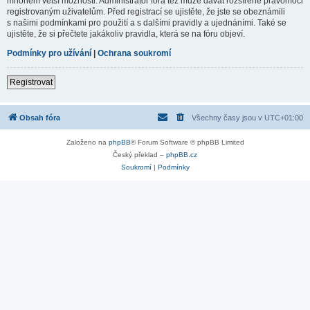
mnohem větší možnosti. Administrátor fóra též může dávat rozšířené pravomoci
registrovaným uživatelům. Před registrací se ujistěte, že jste se obeznámili
s našimi podmínkami pro použití a s dalšími pravidly a ujednáními. Také se
ujistěte, že si přečtete jakákoliv pravidla, která se na fóru objeví.
Podmínky pro užívání
|
Ochrana soukromí
Registrovat
Obsah fóra
Všechny časy jsou v
UTC+01:00
Založeno na
phpBB
® Forum Software © phpBB Limited
Český překlad –
phpBB.cz
Soukromí
|
Podmínky