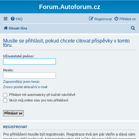
Forum.Autoforum.cz
FAQ
Registrovat
Přihlásit se
H
Obsah fóra
l
Musíte se přihlásit, pokud chcete citovat příspěvky v tomto
e
fóru.
d
Uživatelské jméno:
a
t
Heslo:
Zapomněl(a) jsem heslo
Znovu poslat aktivační e-mail
Přihlásit mě automaticky při každé návštěvě
Skrýt můj online stav pro toto přihlášení
REGISTROVAT
Pro přihlášení musíte být registrován. Registrace trvá jen pár vteřin a dává vám