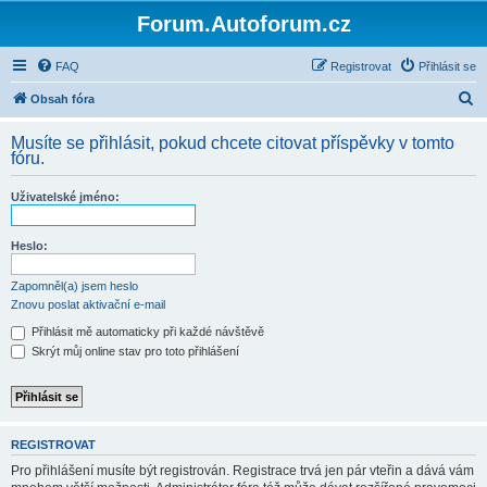
Forum.Autoforum.cz
FAQ
Registrovat
Přihlásit se
H
Obsah fóra
l
Musíte se přihlásit, pokud chcete citovat příspěvky v tomto
e
fóru.
d
Uživatelské jméno:
a
t
Heslo:
Zapomněl(a) jsem heslo
Znovu poslat aktivační e-mail
Přihlásit mě automaticky při každé návštěvě
Skrýt můj online stav pro toto přihlášení
REGISTROVAT
Pro přihlášení musíte být registrován. Registrace trvá jen pár vteřin a dává vám