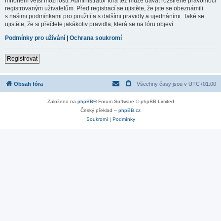
mnohem větší možnosti. Administrátor fóra též může dávat rozšířené pravomoci
registrovaným uživatelům. Před registrací se ujistěte, že jste se obeznámili
s našimi podmínkami pro použití a s dalšími pravidly a ujednáními. Také se
ujistěte, že si přečtete jakákoliv pravidla, která se na fóru objeví.
Podmínky pro užívání
|
Ochrana soukromí
Registrovat
Obsah fóra
Všechny časy jsou v
UTC+01:00
Založeno na
phpBB
® Forum Software © phpBB Limited
Český překlad –
phpBB.cz
Soukromí
|
Podmínky