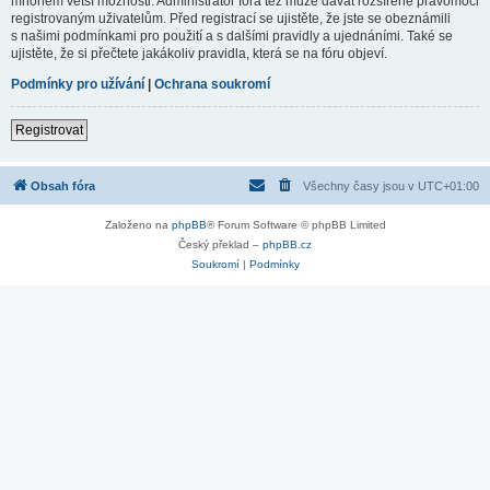
mnohem větší možnosti. Administrátor fóra též může dávat rozšířené pravomoci
registrovaným uživatelům. Před registrací se ujistěte, že jste se obeznámili
s našimi podmínkami pro použití a s dalšími pravidly a ujednáními. Také se
ujistěte, že si přečtete jakákoliv pravidla, která se na fóru objeví.
Podmínky pro užívání
|
Ochrana soukromí
Registrovat
Obsah fóra
Všechny časy jsou v
UTC+01:00
Založeno na
phpBB
® Forum Software © phpBB Limited
Český překlad –
phpBB.cz
Soukromí
|
Podmínky