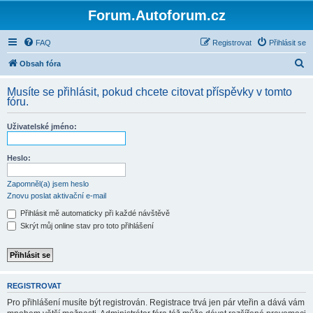
Forum.Autoforum.cz
FAQ
Registrovat
Přihlásit se
H
Obsah fóra
l
Musíte se přihlásit, pokud chcete citovat příspěvky v tomto
e
fóru.
d
Uživatelské jméno:
a
t
Heslo:
Zapomněl(a) jsem heslo
Znovu poslat aktivační e-mail
Přihlásit mě automaticky při každé návštěvě
Skrýt můj online stav pro toto přihlášení
REGISTROVAT
Pro přihlášení musíte být registrován. Registrace trvá jen pár vteřin a dává vám