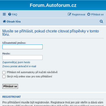
Forum.Autoforum.cz
FAQ
Registrovat
Přihlásit se
H
Obsah fóra
l
Musíte se přihlásit, pokud chcete citovat příspěvky v tomto
e
fóru.
d
Uživatelské jméno:
a
t
Heslo:
Zapomněl(a) jsem heslo
Znovu poslat aktivační e-mail
Přihlásit mě automaticky při každé návštěvě
Skrýt můj online stav pro toto přihlášení
REGISTROVAT
Pro přihlášení musíte být registrován. Registrace trvá jen pár vteřin a dává vám