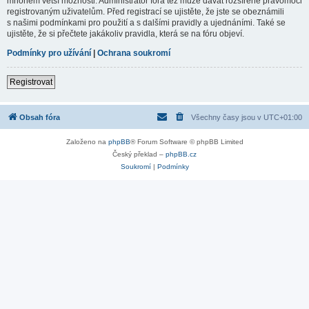
mnohem větší možnosti. Administrátor fóra též může dávat rozšířené pravomoci
registrovaným uživatelům. Před registrací se ujistěte, že jste se obeznámili
s našimi podmínkami pro použití a s dalšími pravidly a ujednáními. Také se
ujistěte, že si přečtete jakákoliv pravidla, která se na fóru objeví.
Podmínky pro užívání
|
Ochrana soukromí
Registrovat
Obsah fóra
Všechny časy jsou v
UTC+01:00
Založeno na
phpBB
® Forum Software © phpBB Limited
Český překlad –
phpBB.cz
Soukromí
|
Podmínky