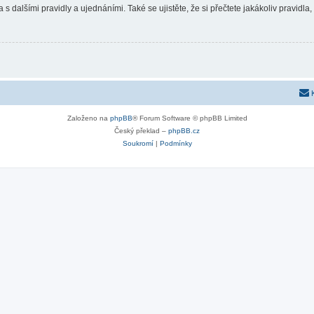
 s dalšími pravidly a ujednáními. Také se ujistěte, že si přečtete jakákoliv pravidla, 
Založeno na
phpBB
® Forum Software © phpBB Limited
Český překlad –
phpBB.cz
Soukromí
|
Podmínky