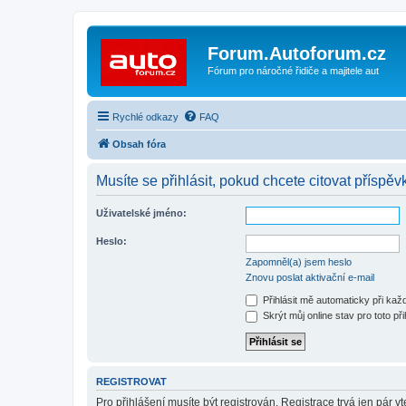
Forum.Autoforum.cz
Fórum pro náročné řidiče a majitele aut
Rychlé odkazy
FAQ
Obsah fóra
Musíte se přihlásit, pokud chcete citovat příspěvk
Uživatelské jméno:
Heslo:
Zapomněl(a) jsem heslo
Znovu poslat aktivační e-mail
Přihlásit mě automaticky při ka
Skrýt můj online stav pro toto při
REGISTROVAT
Pro přihlášení musíte být registrován. Registrace trvá jen pár