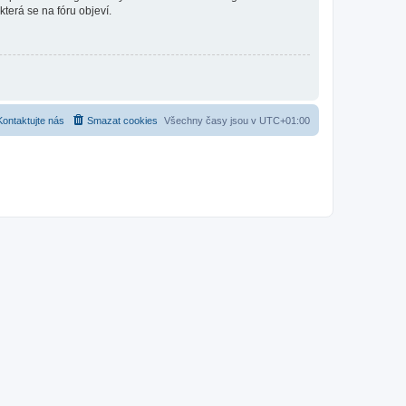
která se na fóru objeví.
Kontaktujte nás
Smazat cookies
Všechny časy jsou v
UTC+01:00