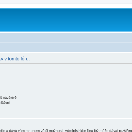
y v tomto fóru.
ždé návštěvě
hlášení
 vteřin a dává vám mnohem větší možnosti. Administrátor fóra též může dávat rozšíře