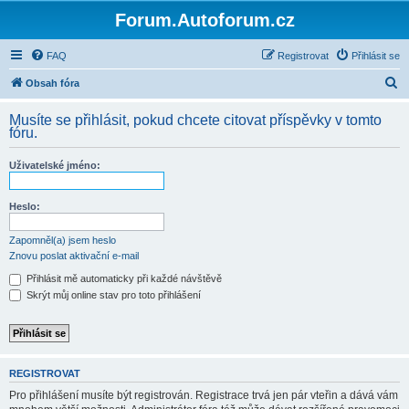
Forum.Autoforum.cz
FAQ
Registrovat
Přihlásit se
H
Obsah fóra
l
Musíte se přihlásit, pokud chcete citovat příspěvky v tomto
e
fóru.
d
Uživatelské jméno:
a
t
Heslo:
Zapomněl(a) jsem heslo
Znovu poslat aktivační e-mail
Přihlásit mě automaticky při každé návštěvě
Skrýt můj online stav pro toto přihlášení
REGISTROVAT
Pro přihlášení musíte být registrován. Registrace trvá jen pár vteřin a dává vám