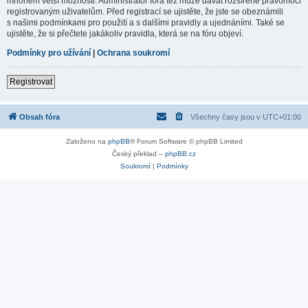
mnohem větší možnosti. Administrátor fóra též může dávat rozšířené pravomoci
registrovaným uživatelům. Před registrací se ujistěte, že jste se obeznámili
s našimi podmínkami pro použití a s dalšími pravidly a ujednáními. Také se
ujistěte, že si přečtete jakákoliv pravidla, která se na fóru objeví.
Podmínky pro užívání
|
Ochrana soukromí
Registrovat
Obsah fóra
Všechny časy jsou v
UTC+01:00
Založeno na
phpBB
® Forum Software © phpBB Limited
Český překlad –
phpBB.cz
Soukromí
|
Podmínky