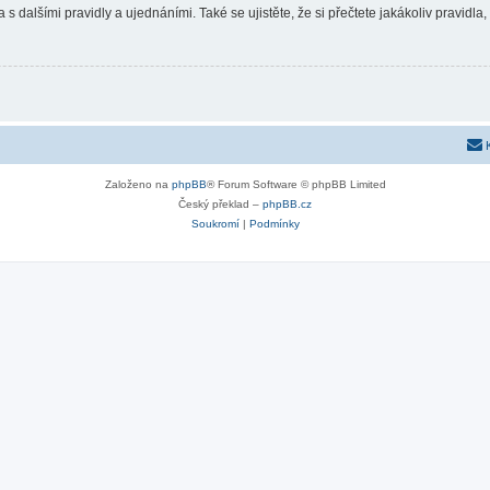
 s dalšími pravidly a ujednáními. Také se ujistěte, že si přečtete jakákoliv pravidla, 
Založeno na
phpBB
® Forum Software © phpBB Limited
Český překlad –
phpBB.cz
Soukromí
|
Podmínky