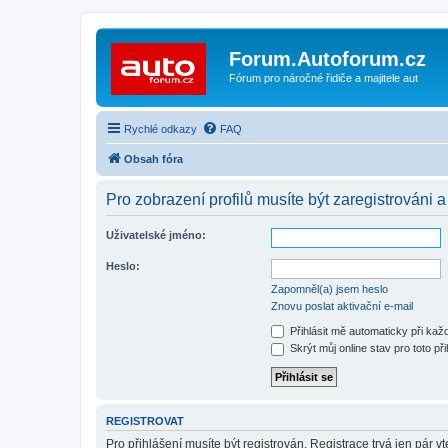
Forum.Autoforum.cz
Fórum pro náročné řidiče a majitele aut
Rychlé odkazy
FAQ
Obsah fóra
Pro zobrazení profilů musíte být zaregistrováni a
Uživatelské jméno:
Heslo:
Zapomněl(a) jsem heslo
Znovu poslat aktivační e-mail
Přihlásit mě automaticky při ka
Skrýt můj online stav pro toto při
REGISTROVAT
Pro přihlášení musíte být registrován. Registrace trvá jen pár