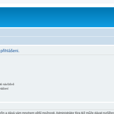
 přihlášeni.
ždé návštěvě
hlášení
 vteřin a dává vám mnohem větší možnosti. Administrátor fóra též může dávat rozšíře