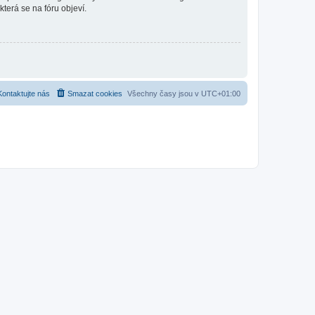
která se na fóru objeví.
Kontaktujte nás
Smazat cookies
Všechny časy jsou v
UTC+01:00